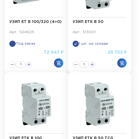
УЗИП ET B 100/320 (4+0)
УЗИП ETK B 50
Арт.: 504625
Арт.: 513001
Под заказ
1 шт. на складе
72 947 ₽
25 753 ₽
УЗИП ETK B 100
УЗИП ETK B 50 TCG