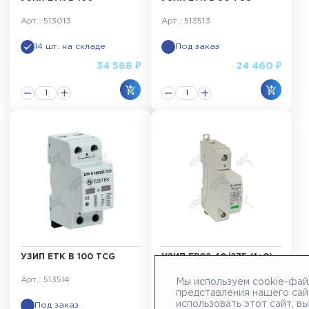
Арт.: 513013
Арт.: 513513
14 шт. на складе
Под заказ
34 588 ₽
24 460 ₽
УЗИП ETK B 100 TCG
УЗИП ЕРС2 40/275 (1+0)
Арт.: 513514
Арт.: 507201
Мы используем cookie-фай
представления нашего сай
использовать этот сайт, в
Под заказ
3 шт. на складе