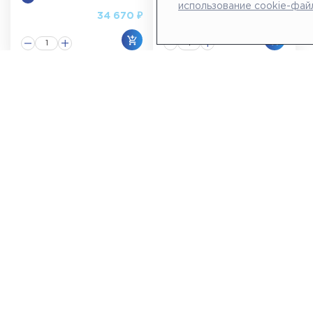
использование cookie-фай
34 670 ₽
8 602 ₽
УЗИП ЕРС2 40/320 (1+0)
УЗИП ЕРС2 40/385 (1+0)
Арт.: 507202
Арт.: 507203
6 шт. на складе
Под заказ
9 033 ₽
8 590 ₽