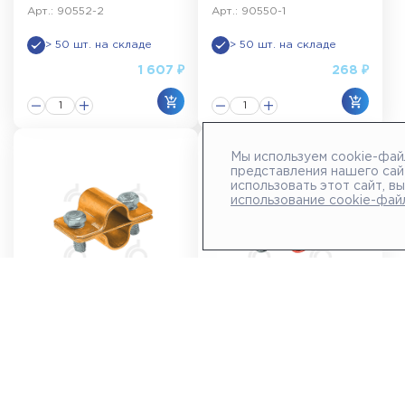
Арт.: 90552-2
Арт.: 90550-1
> 50 шт. на складе
> 50 шт. на складе
1 607 ₽
268 ₽
Мы используем cookie-фай
представления нашего сай
использовать этот сайт, в
использование cookie-фай
Зажим соединительный
Зажим соединительный
стержень 16 мм —
стержень 16 мм —
стержень параллельный,
стержень параллельный,
латунь
медь
Арт.: 90553-1
Арт.: 90552-1