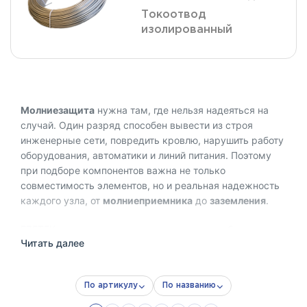
Токоотвод
изолированный
Молниезащита
нужна там, где нельзя надеяться на
случай. Один разряд способен вывести из строя
инженерные сети, повредить кровлю, нарушить работу
оборудования, автоматики и линий питания. Поэтому
при подборе компонентов важна не только
совместимость элементов, но и реальная надежность
каждого узла, от
молниеприемника
до
заземления
.
EZETEK поставляет решения, из которых собираются
Читать далее
полноценные
системы молниезащиты
для частных,
коммерческих и промышленных объектов. В каталоге
представлены молниеприемные мачты, стержни,
По артикулу
По названию
токоотводы, заземлители, держатели, соединители,
клеммы, полоса, пруток и крепеж. Каждый элемент