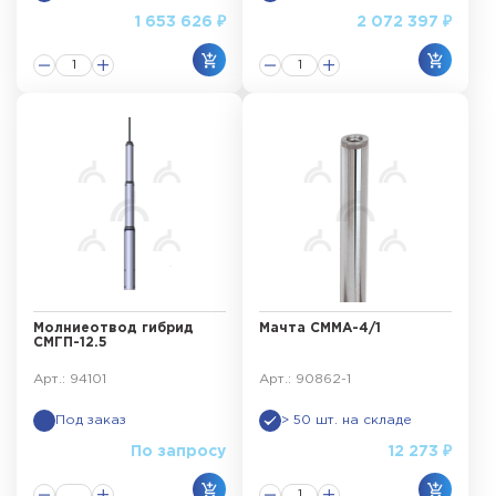
1 653 626 ₽
2 072 397 ₽
Молниеотвод гибрид
Мачта СММА-4/1
СМГП-12.5
Арт.: 94101
Арт.: 90862-1
Под заказ
> 50 шт. на складе
По запросу
12 273 ₽