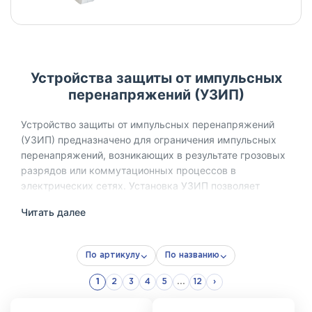
Устройства защиты от импульсных
перенапряжений (УЗИП)
Устройство защиты от импульсных перенапряжений
(УЗИП) предназначено для ограничения импульсных
перенапряжений, возникающих в результате грозовых
разрядов или коммутационных процессов в
электрических сетях. Установка УЗИП позволяет
защитить электрооборудование от повреждений,
Читать далее
вызванных резкими скачками напряжения, и повысить
надёжность электроснабжения.
По артикулу
По названию
В зависимости от уровня воздействия и зоны
установки, УЗИП делятся на классы испытаний I, II и III.
1
2
3
4
5
...
12
›
Устройства различаются по конструкции, способности
отвода импульсного тока, уровню ограничения