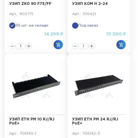
УЗИП ZKO 90 F75/FF
УЗИП КОМ Н 2-24
Арт.: 800771
Арт.: 706421
39 шт. на складе
Под заказ
14 299 ₽
10 300 ₽
УЗИП ЕТН РМ 10 RJ/RJ
УЗИП ЕТН РМ 24 RJ/RJ
PoE+
PoE+
Арт.: 706140-1
Арт.: 706142-3