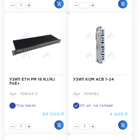
УЗИП ЕТН РМ 16 RJ/RJ
УЗИП КОМ АСВ 1-24
PoE+
Арт.: 706143-2
Арт.: 709082
Под заказ
20 шт. на складе
86 000 ₽
4 400 ₽