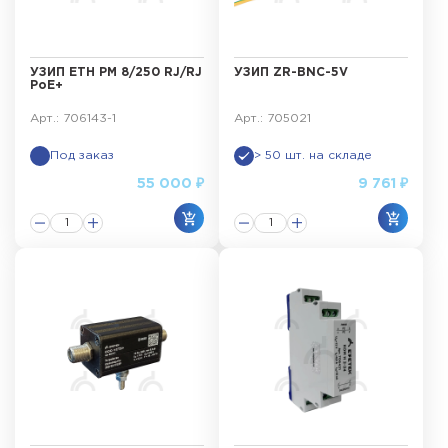
передачи данных
.
Принцип маркировки УЗИП
УЗИП ЕТН РМ 8/250 RJ/RJ
УЗИП ZR-BNC-5V
PoE+
Применение УЗИП
Арт.: 706143-1
Арт.: 705021
Система внутренней молниезащиты
Под заказ
> 50 шт. на складе
55 000 ₽
9 761 ₽