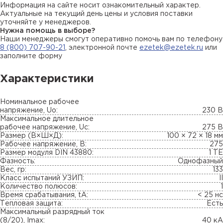
Информация на сайте носит ознакомительный характер.
Актуальные на текущий день цены и условия поставки
уточняйте у менеджеров.
Нужна помощь в выборе?
Наши менеджеры смогут оперативно помочь вам по телефону
8 (800) 707-90-21
, электронной почте
ezetek@ezetek.ru
или
заполните форму
Характеристики
Номинальное рабочее
напряжение, Uo:
230 В
Максимальное длительное
рабочее напряжение, Uc:
275 В
Размер (В×Ш×Д):
100 × 72 × 18 мм
Рабочее напряжение, В:
275
Размер модуля DIN 43880:
1 TE
Фазность:
Однофазный
Вес, гр:
133
Класс испытаний УЗИП:
II
Количество полюсов:
1
Время срабатывания, tA:
< 25 нс
Тепловая защита:
Есть
Максимальный разрядный ток
(8/20), Imax:
40 кА