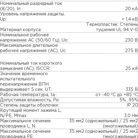
Номинальный разрядный ток
(8/20), In:
20 кА
Уровень напряжения защиты,
Up:
< 1,4 кВ
Термопластик: Степень
Материал корпуса:
тушения UL 94 V-0
Номинальное рабочее
напряжение AC (50/60 Гц), Uo:
230 В
Максимальное длительное
рабочее напряжение (AC), Uc:
275 В
Номинальный ток короткого
замыкания (AC), ISCCR:
25 кА
Значение временного
испытательного
перенапряжения ВПН,
выдерживает 5 сек, UT:
335 В
Рабочая температура, ta :
от -40 ºC до +85 ºC
Допустимая влажность, Pн:
5%...95%
Степень защиты оболочки:
IP 20
Крутящий момент зажима L,
N/PE, Mmax:
3,0 Нм
Максимальное сечение
35 мм2 (одножильный) / 25 мм2
проводника L, N:
(многожильный)
Максимальное сечение
35 мм2 (одножильный) / 25 мм2
проводника PE:
(многожильный)