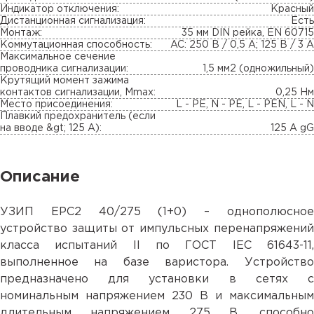
Индикатор отключения:
Красный
Дистанционная сигнализация:
Есть
Монтаж:
35 мм DIN рейка, EN 60715
Коммутационная способность:
AC: 250 В / 0,5 А; 125 В / 3 А
Максимальное сечение
проводника сигнализации:
1,5 мм2 (одножильный)
Крутящий момент зажима
контактов сигнализации, Mmax:
0,25 Нм
Место присоединения:
L - PE, N - PE, L - PEN, L - N
Плавкий предохранитель (если
на вводе &gt; 125 A):
125 A gG
Описание
УЗИП ЕРС2 40/275 (1+0) – однополюсное
устройство защиты от импульсных перенапряжений
класса испытаний II по ГОСТ IEC 61643-11,
выполненное на базе варистора. Устройство
предназначено для установки в сетях с
номинальным напряжением 230 В и максимальным
длительным напряжением 275 В, способно