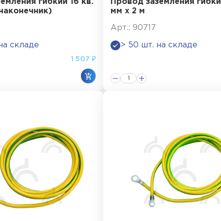
емления гибкий 16 кв.
Провод заземления гибкий
 наконечник)
мм х 2 м
Арт.: 90717
 на складе
> 50 шт. на складе
1 507 ₽