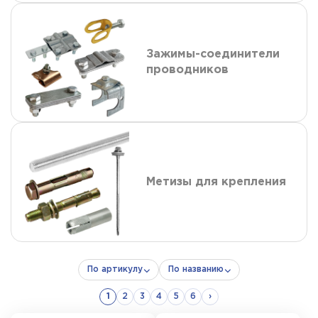
Зажимы-соединители
проводников
Метизы для крепления
По артикулу
По названию
1
2
3
4
5
6
›