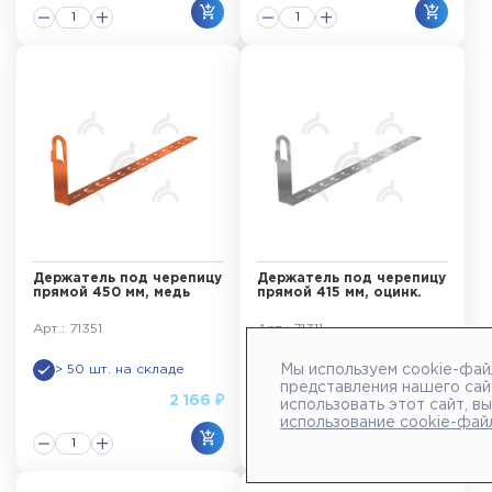
Держатель под черепицу
Держатель под черепицу
прямой 450 мм, медь
прямой 415 мм, оцинк.
Арт.: 71351
Арт.: 71311
> 50 шт. на складе
> 50 шт. на складе
Мы используем cookie-фай
представления нашего сай
2 166 ₽
360 ₽
использовать этот сайт, в
использование cookie-фай