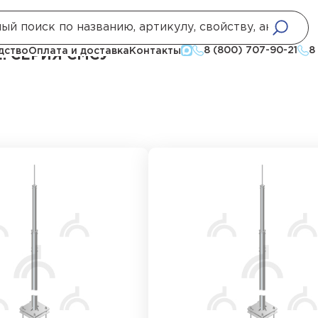
е
Мачты секционные универсальные. Серия СМСУ
8 (800) 707-90-21
8
дство
Оплата и доставка
Контакты
 СЕРИЯ СМСУ