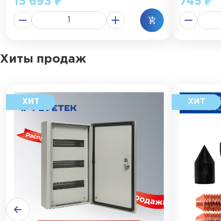
15 693 ₽
745 ₽
Хиты продаж