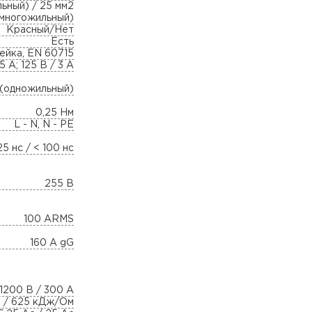
ьный) / 25 мм2
(многожильный)
Красный/Нет
Есть
рейка, EN 60715
5 А; 125 В / 3 А
 (одножильный)
0,25 Нм
L - N, N - PE
25 нс / < 100 нс
255 В
100 ARMS
160 A gG
1200 В / 300 А
 / 625 кДж/Ом