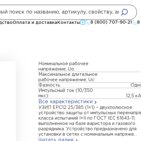
8 (800) 707-90-21
8
дство
Оплата и доставка
Контакты
Номинальное рабочее
напряжение, Uo:
Максимальное длительное
рабочее напряжение, Uc:
Фазность:
Одн
Импульсный ток (10/350
мкс):
12,5 к
Все характеристики
УЗИП ЕРС12 25/385 (1+1) – двухполюсное
устройство защиты от импульсных перенапр
класса испытаний I+II по ГОСТ IEC 61643-11,
выполненное на базе варистора и газового
разрядника. Устройство предназначено для
установки в сетях с номинальным напряже...
Читать далее