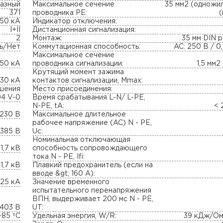
азный
Максимальное сечение
35 мм2 (одножил
371
проводника PE:
 50 кА
Индикатор отключения:
I+II
Дистанционная сигнализация:
2
Монтаж:
35 мм DIN 
ь/Нет
Коммутационная способность:
AC: 250 В / 0,
Максимальное сечение
 50 кА
проводника сигнализации:
1,5 мм2
Крутящий момент зажима
 30 кА
контактов сигнализации, Mmax:
ушения
Место присоединения:
94 V-0
Время срабатывания L-N/ L-PE,
N-PE, tA:
< 
230 В
Максимальное длительное
рабочее напряжение (AC) N - PE,
385 В
Uc:
Номинальная отключающая
 1,7 кВ
способность сопровождающего
тока N - PE, Ifi:
 1,7 кВ
Плавкий предохранитель (если на
вводе &gt; 160 A):
25 кА
Значение временного
испытательного перенапряжения
ВПН, выдерживает 200 мс N - PE,
403 В
UT:
+85 ºC
Удельная энергия, W/R:
39 кДж/Ом