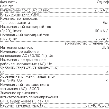
Фазность:
Одноф
Вес, гр:
Импульсный ток (10/350 мкс):
12,5 кА /
Класс испытаний УЗИП:
Количество полюсов:
Тепловая защита:
Ест
Максимальный разрядный ток
(8/20), Imax:
60 кА /
Номинальный разрядный ток
(8/20), In:
25 кА /
Термопластик: Степень т
Материал корпуса:
UL 
Номинальное рабочее
напряжение AC (50/60 Гц), Uo:
Максимальное длительное
рабочее напряжение (AC), Uc:
Уровень напряжения защиты L-N,
Up:
<
Уровень напряжения защиты L-
PE, N-PE, Up:
<
Номинальный ток короткого
замыкания (AC), ISCCR:
Значение временного
испытательного перенапряжения
ВПН, выдерживает 5 сек, UT:
Рабочая температура, ta :
от -40 ºC до 