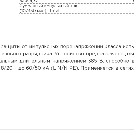
Заряд, Q:
Суммарный импульсный ток
(10/350 мкс), Itotal:
 защиты от импульсных перенапряжений класса испыт
 газового разрядника. Устройство предназначено для
альным длительным напряжением 385 В, способно 
8/20 – до 60/50 кА (L-N/N-PE). Применяется в сетях