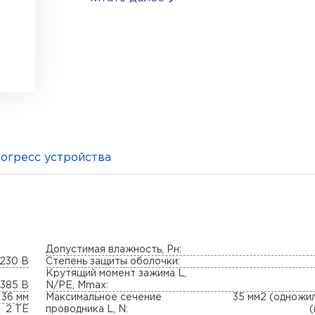
огресс устройства
Допустимая влажность, Pн:
230 В
Степень защиты оболочки:
Крутящий момент зажима L,
385 В
N/PE, Mmax:
 36 мм
Максимальное сечение
35 мм2 (одножил
2 TE
проводника L, N: