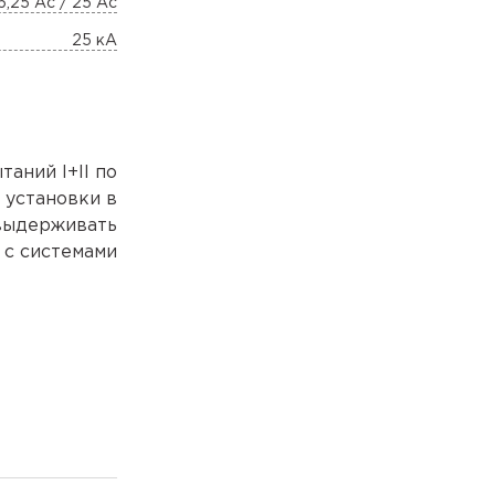
6,25 Ас / 25 Ас
25 кА
аний I+II по
 установки в
выдерживать
 с системами