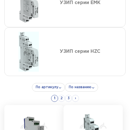
УЗИП серии EMK
УЗИП серии HZC
По артикулу
По названию
1
2
3
›