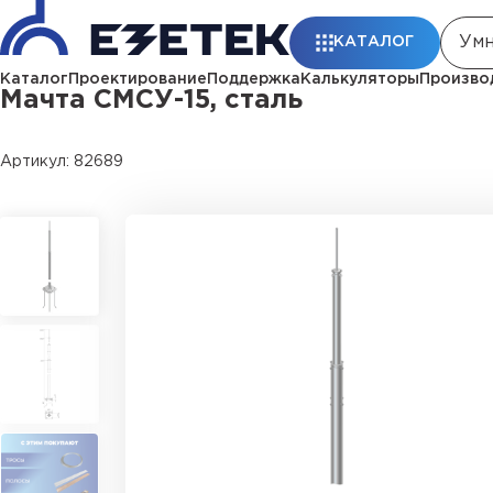
Главная
Каталог
Стержневые молниеотводы и мачты молниеп
КАТАЛОГ
Каталог
Проектирование
Поддержка
Калькуляторы
Произво
Мачта СМСУ-15, сталь
Артикул: 82689