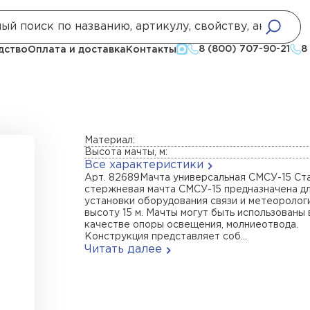
риемные
Мачта СМСУ-15, сталь
8 (800) 707-90-21
8
дство
Оплата и доставка
Контакты
Материал:
Высота мачты, м:
Все характеристики
Арт. 82689Мачта универсальная СМСУ-15 Ст
стержневая мачта СМСУ-15 предназначена д
установки оборудования связи и метеоролог
высоту 15 м. Мачты могут быть использованы 
качестве опоры освещения, молниеотвода.
Конструкция представляет соб...
Читать далее