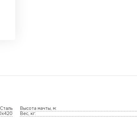
Сталь
Высота мачты, м:
0х420
Вес, кг: