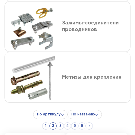
Зажимы-соединители
проводников
Метизы для крепления
По артикулу
По названию
1
2
3
4
5
6
›