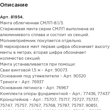
Описание
Арт. 81954.
Мачта облегченная СМЛП-8.1/3.
Стержневая мачта серии СМЛП выполнена из
алюминиевого сплава и состоит из секций.
Молниеприёмник покупается отдельно.
В маркировке мачт первая цифра обозначает высоту
мачты в метрах, вторая цифра обозначает
количество секций.
Мачта устанавливается при помощи:
Сваи винтовой 1,5 м –
Арт. 90073
Основания под утяжелители –
Арт. 90320
Треноги –
Арт. 76937
Основания пятинога –
Арт. 76967
Комплекта опоры фундаментной – Арт.:
77436
, 77437
Кронштейнов – Арт.:
75707
,
75717
,
75727
,
75737
,
75747
,
75757
,
75767
,
75768
,
75787
,
75797
,
90851
,