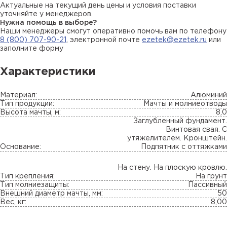
Актуальные на текущий день цены и условия поставки
уточняйте у менеджеров.
Нужна помощь в выборе?
Наши менеджеры смогут оперативно помочь вам по телефону
8 (800) 707-90-21
, электронной почте
ezetek@ezetek.ru
или
заполните форму
Характеристики
Материал:
Алюминий
Тип продукции:
Мачты и молниеотводы
Высота мачты, м:
8,0
Заглубленный фундамент.
Винтовая свая. С
утяжелителем. Кронштейн.
Основание:
Подпятник с оттяжками
На стену. На плоскую кровлю.
Тип крепления:
На грунт
Тип молниезащиты:
Пассивный
Внешний диаметр мачты, мм:
50
Вес, кг:
8,00