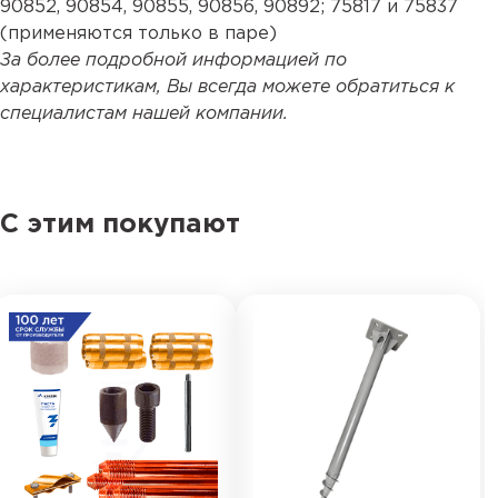
90852
,
90854
,
90855
,
90856
,
90892
;
75817
и
75837
(применяются только в паре)
За более подробной информацией по
характеристикам, Вы всегда можете обратиться к
специалистам нашей компании.
С этим покупают