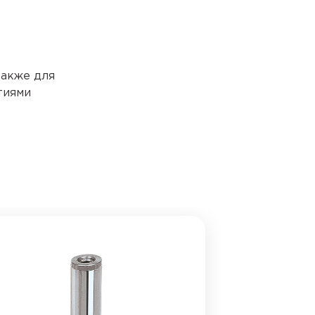
также для
тиями