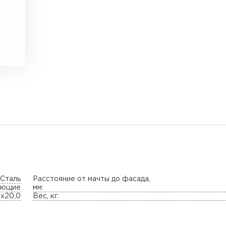
Сталь
Расстояние от мачты до фасада,
ующие
мм:
0х20,0
Вес, кг: