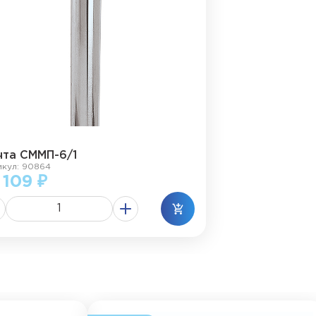
чта СММП-6/1
икул: 90864
 109 ₽