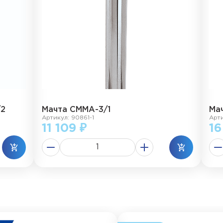
/2
Мачта СММА-3/1
Ма
Артикул: 90861-1
Арт
11 109 ₽
16