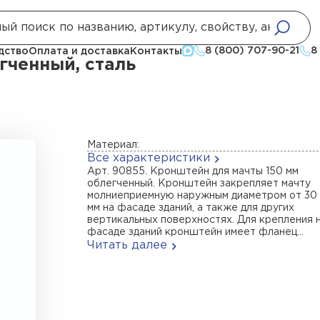
плектующие
Кронштейн для мачты 150 мм облегченный, сталь
8 (800) 707-90-21
8
дство
Оплата и доставка
Контакты
гченный, сталь
Материал:
Все характеристики
Арт. 90855. Кронштейн для мачты 150 мм
облегченный. Кронштейн закрепляет мачту
молниеприемную наружным диаметром от 30 
мм на фасаде зданий, а также для других
вертикальных поверхностях. Для крепления 
фасаде зданий кронштейн имеет фланец...
Читать далее