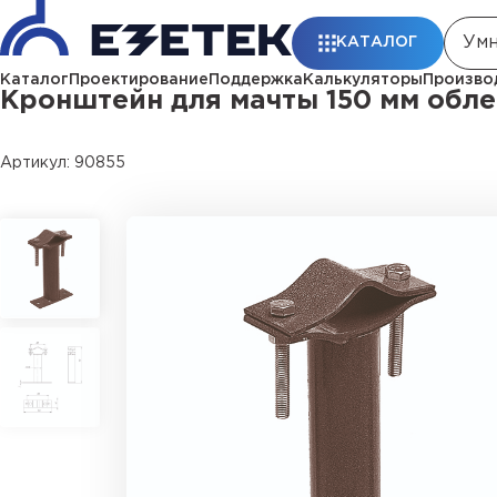
Главная
Каталог
Молниезащита
Кронштейны, фундаменты, ком
КАТАЛОГ
Каталог
Проектирование
Поддержка
Калькуляторы
Произво
Кронштейн для мачты 150 мм обле
Артикул: 90855