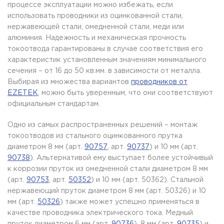
процессе эксплуатации можно избежать, если
использовать проводники из оцинкованной стали,
нержавеющей стали, омедненной стали, меди или
алюминия. Надежность и механическая прочность
токоотвода гарантированы в случае соответствия его
характеристик установленным значениям минимального
сечения – от 16 до 50 кв.мм. в зависимости от металла.
Выбирая из множества вариантов
проводников от
EZETEK
, можно быть уверенным, что они соответствуют
официальным стандартам.
Одно из самых распространенных решений – монтаж
токоотводов из стального оцинкованного прутка
диаметром 8 мм (арт.
90757
, арт.
90737
) и 10 мм (арт.
90738
). Альтернативой ему выступает более устойчивый
к коррозии пруток из омедненной стали диаметром 8 мм
(арт.
90753
, арт.
50352
) и 10 мм (арт. 50362). Стальной
нержавеющий пруток диаметром 8 мм (арт. 50326) и 10
мм (арт.
50326
) также может успешно применяться в
качестве проводника электрического тока. Медный