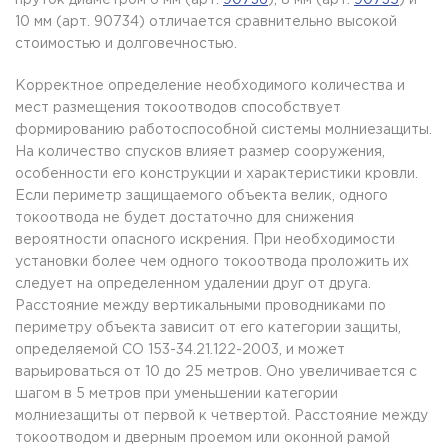
пруток диаметром 6 мм (арт.
90736
), 8 мм (арт.
90735
) и
10 мм (арт. 90734) отличается сравнительно высокой
стоимостью и долговечностью.
Корректное определение необходимого количества и
мест размещения токоотводов способствует
формированию работоспособной системы молниезащиты.
На количество спусков влияет размер сооружения,
особенности его конструкции и характеристики кровли.
Если периметр защищаемого объекта велик, одного
токоотвода не будет достаточно для снижения
вероятности опасного искрения. При необходимости
установки более чем одного токоотвода проложить их
следует на определенном удалении друг от друга.
Расстояние между вертикальными проводниками по
периметру объекта зависит от его категории защиты,
определяемой СО 153-34.21.122-2003, и может
варьироваться от 10 до 25 метров. Оно увеличивается с
шагом в 5 метров при уменьшении категории
молниезащиты от первой к четвертой. Расстояние между
токоотводом и дверным проемом или оконной рамой