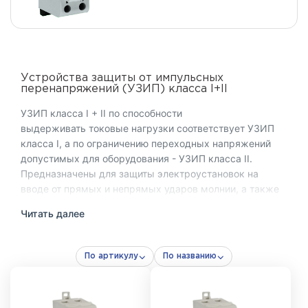
Устройства защиты от импульсных
перенапряжений (УЗИП) класса I+II
УЗИП класса I + II по способности
выдерживать токовые нагрузки соответствует УЗИП
класса I, а по ограничению переходных напряжений
допустимых для оборудования - УЗИП класса II.
Предназначены для защиты электроустановок на
вводе от прямых и непрямых ударов молнии, а также
от коммутационных перенапряжений. Обеспечивает
Читать далее
отвод импульсного тока и ограничение остаточного
перенапряжения до безопасного уровня, позволяя
сократить количество ступеней защиты в
По артикулу
По названию
распределительной системе.
На практике наиболее надёжной считается