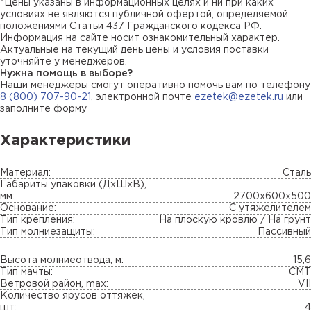
*Цены указаны в информационных целях и ни при каких
условиях не являются публичной офертой, определяемой
положениями Статьи 437 Гражданского кодекса РФ.
Информация на сайте носит ознакомительный характер.
Актуальные на текущий день цены и условия поставки
уточняйте у менеджеров.
Нужна помощь в выборе?
Наши менеджеры смогут оперативно помочь вам по телефону
8 (800) 707-90-21
, электронной почте
ezetek@ezetek.ru
или
заполните форму
Характеристики
Материал:
Сталь
Габариты упаковки (ДхШхВ),
мм:
2700х600х500
Основание:
С утяжелителем
Тип крепления:
На плоскую кровлю / На грунт
Тип молниезащиты:
Пассивный
Высота молниеотвода, м:
15,6
Тип мачты:
СМТ
Ветровой район, max:
VII
Количество ярусов оттяжек,
шт:
4