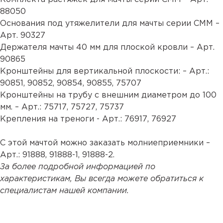
88050
Основания под утяжелители для мачты серии СММ –
Арт.
90327
Держателя мачты 40 мм для плоской кровли – Арт.
90865
Кронштейны для вертикальной плоскости: – Арт.:
90851
,
90852
,
90854
,
90855
,
75707
Кронштейны на трубу с внешним диаметром до 100
мм. – Арт.:
75717
,
75727
,
75737
Крепления на треноги - Арт.:
76917
,
76927
С этой мачтой можно заказать молниеприемники –
Арт.:
91888
,
91888-1
,
91888-2
.
За более подробной информацией по
характеристикам, Вы всегда можете обратиться к
специалистам нашей компании.