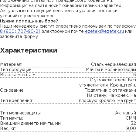
положениями Статьи 437 Гражданского кодекса РФ.
Информация на сайте носит ознакомительный характер.
Актуальные на текущий день цены и условия поставки
уточняйте у менеджеров.
Нужна помощь в выборе?
Наши менеджеры смогут оперативно помочь вам по телефону
8 (800) 707-90-21
, электронной почте
ezetek@ezetek.ru
или
заполните форму
Характеристики
Материал:
Сталь нержавеющая
Тип продукции:
Мачты и молниеотводы
Высота мачты, м:
6
С утяжелителем. Без
утяжелителя. Кронштейн.
Основание:
Подпятник с оттяжками
На стену. На конек. На
Тип крепления:
плоскую кровлю. На грунт
Тип молниезащиты:
Активный
Тип мачты:
СММ
Внешний диаметр мачты, мм:
32
Вес, кг:
9,00