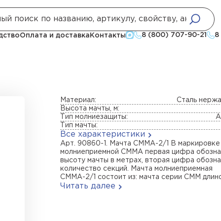
риемные
Мачта СММА-2/1
8 (800) 707-90-21
8
дство
Оплата и доставка
Контакты
Материал:
Сталь нерж
Высота мачты, м:
Тип молниезащиты:
А
Тип мачты:
Все характеристики
Арт. 90860-1. Мачта СММА-2/1 В маркировке
молниеприемной СММА первая цифра обозна
высоту мачты в метрах, вторая цифра обозн
количество секций. Мачта молниеприемная
СММА-2/1 состоит из: мачта серии СММ длиной
Читать далее