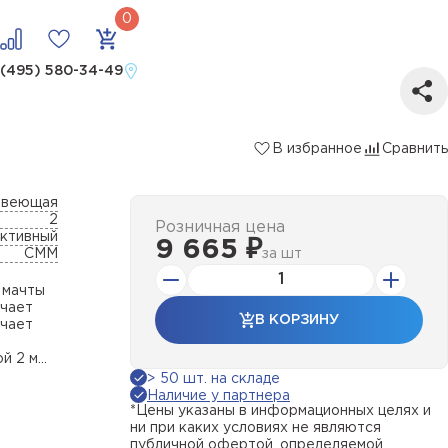
 (495) 580-34-49
В избранное
Сравнить
авеющая
2
Розничная цена
ктивный
9 665 ₽
СММ
за
шт
 мачты
чает
В КОРЗИНУ
ачает
 2 м...
> 50 шт. на складе
Наличие у партнера
*Цены указаны в информационных целях и
ни при каких условиях не являются
публичной офертой, определяемой