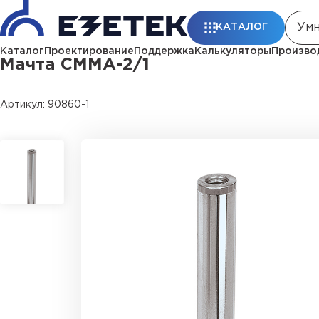
Главная
Каталог
Стержневые молниеотводы и мачты молниеп
КАТАЛОГ
Каталог
Проектирование
Поддержка
Калькуляторы
Произво
Мачта СММА-2/1
Артикул: 90860-1