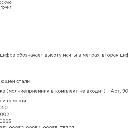
лоскую
 грунт
ифра обозначает высоту мачты в метрах, вторая ци
еющей стали.
ка (молниеприемник в комплект не входит) –
Арт. 90
при помощи:
050
8002
90865