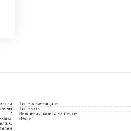
еющая
Тип молниезащиты:
тводы
Тип мачты:
2
Внешний диаметр мачты, мм:
жками.
Вес, кг:
еля. С
телем