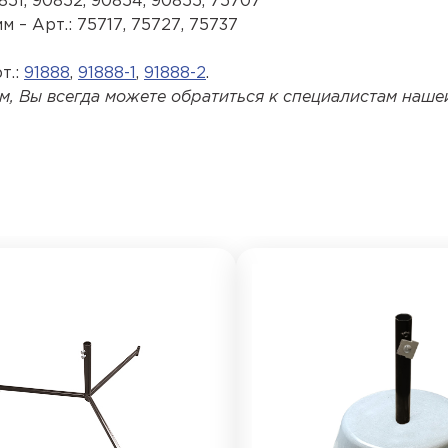
851
,
90852
,
90854
,
90855
,
75707
м – Арт.:
75717
,
75727
,
75737
т.:
91888
,
91888-1
,
91888-2
.
, Вы всегда можете обратиться к специалистам наше