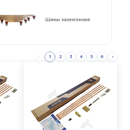
Шины заземления
‹
1
2
3
4
5
6
›