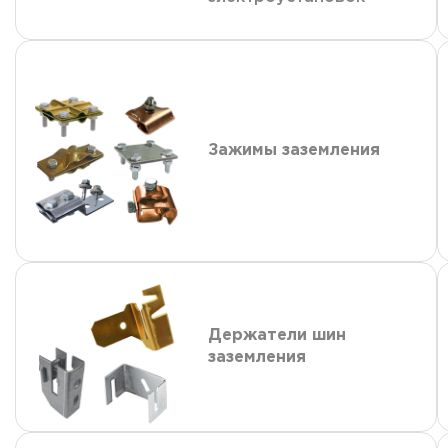
Зажимы заземления
Держатели шин
заземления