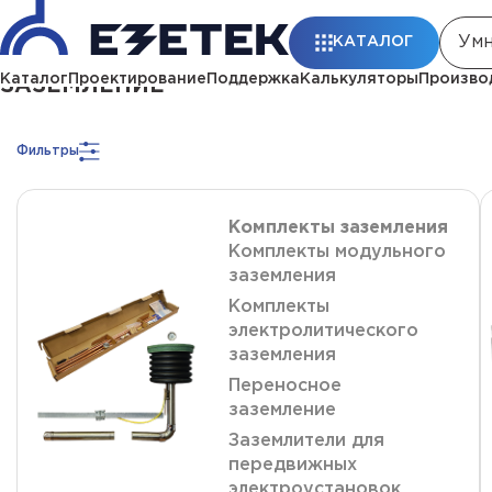
Главная
Каталог
Заземление
КАТАЛОГ
Каталог
Проектирование
Поддержка
Калькуляторы
Произво
ЗАЗЕМЛЕНИЕ
Фильтры
Комплекты заземления
Комплекты модульного
заземления
Комплекты
электролитического
заземления
Переносное
заземление
Заземлители для
передвижных
электроустановок