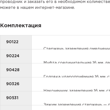
проводник и заказать его в необходимом количеств
можете в нашем интернет-магазине.
Комплектация
90122
Стержень заземления омедненны
90224
Муфта соединительная 16 мм, ла
90428
Головка удароприёмная 16 мм, с
90326
Наконечник заземления 16 мм, с
90531
Зажим заземления стержень — п