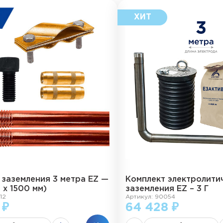
 заземления 3 метра EZ —
Комплект электролити
2 х 1500 мм)
заземления EZ – 3 Г
12
Артикул: 90054
 ₽
64 428 ₽