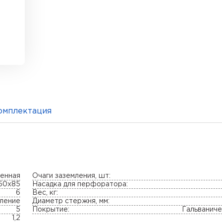
омплектация
ненная
Очаги заземления, шт:
50х85
Насадка для перфоратора:
6
Вес, кг:
ление
Диаметр стержня, мм:
5
Покрытие:
Гальванич
1,2