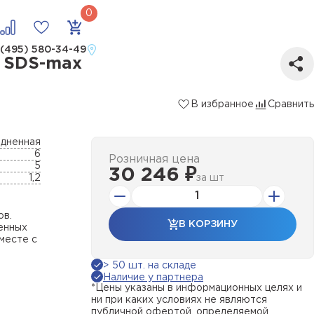
S-max
 (495) 580-34-49
й SDS-max
В избранное
Сравнить
едненная
6
Розничная цена
5
30 246 ₽
1,2
за
шт
ов.
В КОРЗИНУ
енных
вместе с
> 50 шт. на складе
Наличие у партнера
*Цены указаны в информационных целях и
ни при каких условиях не являются
публичной офертой, определяемой