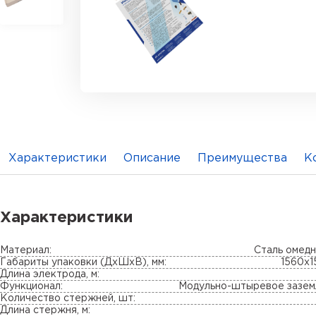
Характеристики
Описание
Преимущества
К
Характеристики
Материал:
Сталь омед
Габариты упаковки (ДхШхВ), мм:
1560х1
Длина электрода, м:
Функционал:
Модульно-штыревое зазем
Количество стержней, шт:
Длина стержня, м: