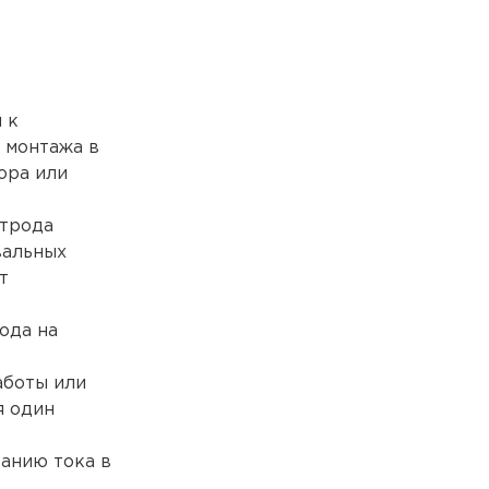
 к
 монтажа в
ора или
ктрода
вальных
т
ода на
аботы или
я один
анию тока в