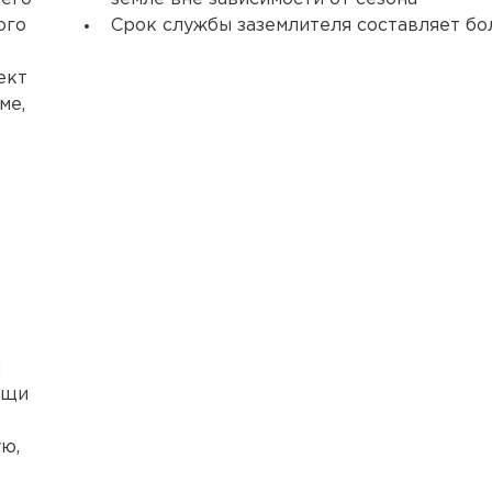
ого
Срок службы заземлителя составляет бо
ект
ме,
й
ощи
ю,