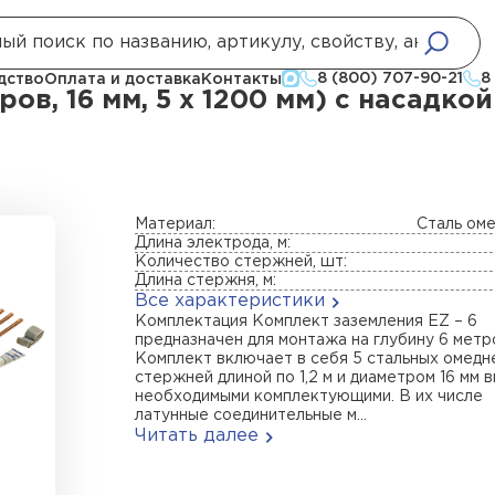
земления EZ – 6 (6 метров, 16 мм, 5 х 1200 мм) с насадкой SD
8 (800) 707-90-21
8
дство
Оплата и доставка
Контакты
ров, 16 мм, 5 х 1200 мм) с насадко
Материал:
Сталь ом
Длина электрода, м:
Количество стержней, шт:
Длина стержня, м:
Все характеристики
Комплектация Комплект заземления EZ – 6
предназначен для монтажа на глубину 6 метр
Комплект включает в себя 5 стальных омедн
стержней длиной по 1,2 м и диаметром 16 мм 
необходимыми комплектующими. В их числе
латунные соединительные м...
Читать далее