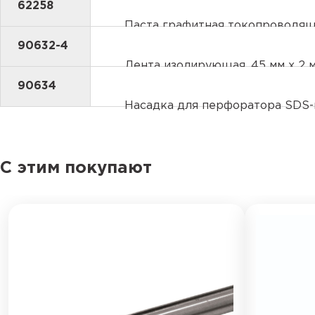
62258
Паста графитная токопроводяща
90632-4
Лента изолирующая, 45 мм х 2 
90634
Насадка для перфоратора SDS
С этим покупают