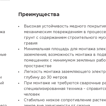
Преимущества
Высокая устойчивость медного покрытия
ажа
механическим повреждениям в процессе
грунт с содержанием строительного мус
гравия
Минимальная площадь для монтажа эле
ные
заземления, возможность монтажа в под
помещениях с минимумом земляных рабо
пространстве
Легкость монтажа заземляющего электр
и
глубину до 30 метров
ый
При монтаже не требуются сварочные р
специализированная техника – справитс
человек
Стабильно низкое сопротивление растек
щего
земле вне зависимости от сезона