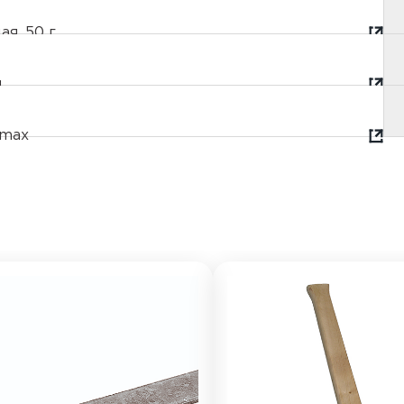
я, 50 г
м
-max