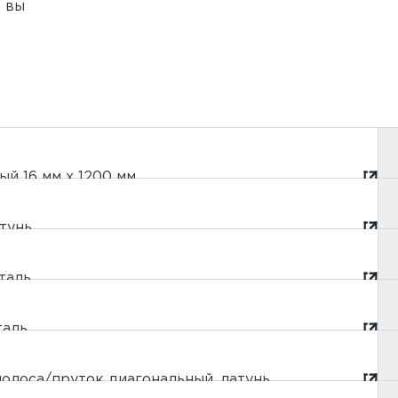
е вы
й 16 мм х 1200 мм
тунь
таль
таль
олоса/пруток диагональный, латунь