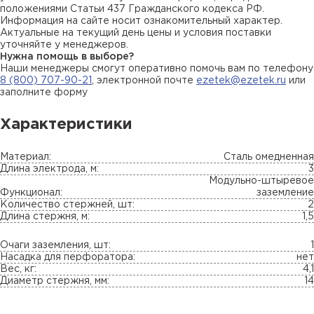
положениями Статьи 437 Гражданского кодекса РФ.
Информация на сайте носит ознакомительный характер.
Актуальные на текущий день цены и условия поставки
уточняйте у менеджеров.
Нужна помощь в выборе?
Наши менеджеры смогут оперативно помочь вам по телефону
8 (800) 707-90-21
, электронной почте
ezetek@ezetek.ru
или
заполните форму
Характеристики
Материал:
Сталь омедненная
Длина электрода, м:
3
Модульно-штыревое
Функционал:
заземление
Количество стержней, шт:
2
Длина стержня, м:
1,5
Очаги заземления, шт:
1
Насадка для перфоратора:
нет
Вес, кг:
4,1
Диаметр стержня, мм:
14