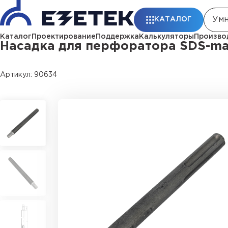
Главная
Каталог
Заземление
Комплектующие заземления
Насад
КАТАЛОГ
Каталог
Проектирование
Поддержка
Калькуляторы
Произво
Насадка для перфоратора SDS-m
Артикул: 90634