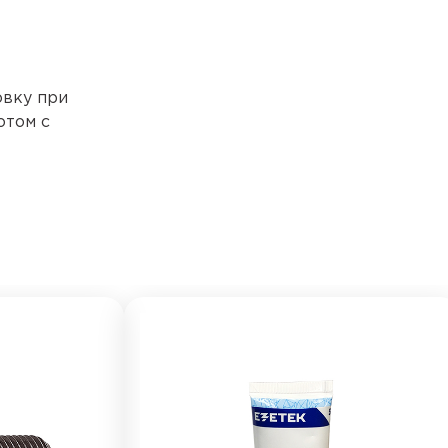
овку при
отом с