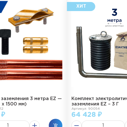
 заземления 3 метра EZ —
Комплект электролити
2 х 1500 мм)
заземления EZ – 3 Г
12
Артикул: 90054
 ₽
64 428 ₽