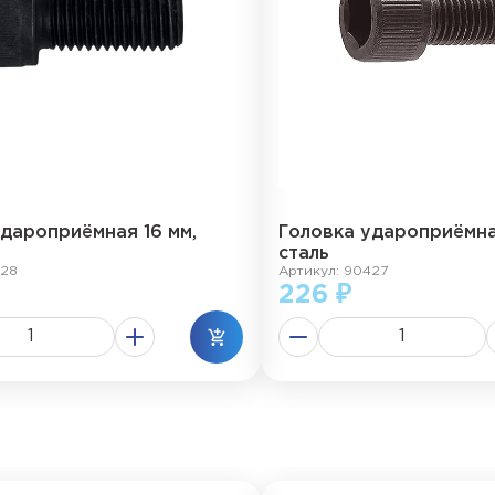
удароприёмная 16 мм,
Головка удароприёмна
сталь
428
Артикул: 90427
226 ₽