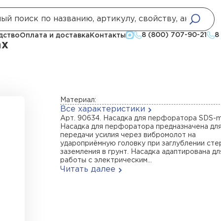
ка для перфоратора SDS-max
8 (800) 707-90-21
8
дство
Оплата и доставка
Контакты
ax
Материал:
Все характеристики
Арт. 90634. Насадка для перфоратора SDS-m
Насадка для перфоратора предназначена дл
передачи усилия через вибромолот на
удароприёмную головку при заглублении ст
заземления в грунт. Насадка адаптирована дл
работы с электрическим...
Читать далее