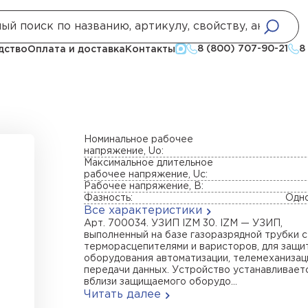
боточных сетей
УЗИП IZM 30
8 (800) 707-90-21
8
дство
Оплата и доставка
Контакты
Номинальное рабочее
напряжение, Uo:
Максимальное длительное
рабочее напряжение, Uc:
Рабочее напряжение, В:
Фазность:
Одн
Все характеристики
Арт. 700034. УЗИП IZM 30. IZM — УЗИП,
выполненный на базе газоразрядной трубки с
терморасцепителями и варисторов, для защи
оборудования автоматизации, телемеханизац
передачи данных. Устройство устанавливает
вблизи защищаемого оборудо...
Читать далее