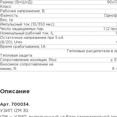
Размер (В×Ш×Д):
90х1
Класс:
Рабочее напряжение, В:
Фазность:
Одноф
Вес, гр:
Импульсный ток (10/350 мкс):
Число защищаемых пар:
1 (2 пр
Номинальный рабочий ток, IL:
Остаточное напряжение при 5 кА
(8/20), Ures:
Время срабатывания, tA:
Тепловые расцепители в л
Тепловая защита:
Сопротивление изоляции, Riso:
≥ 3
Вносимое сопротивление на
линию, R:
9 
Описание
Арт. 700034.
УЗИП IZM 30.