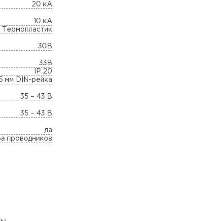
20 кА
10 кА
Термопластик
30В
33В
IP 20
5 мм DIN-рейка
35 – 43 В
35 – 43 В
да
ра проводников