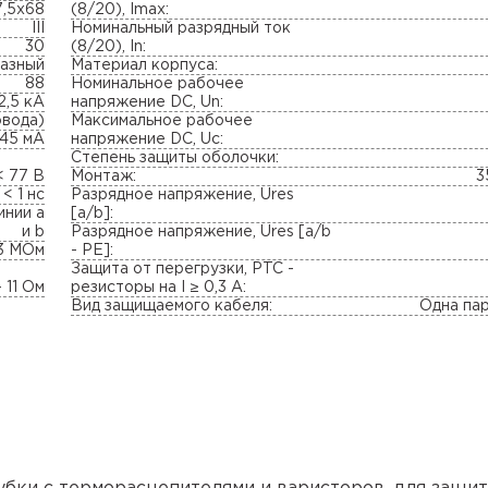
7,5х68
(8/20), Imax:
III
Номинальный разрядный ток
30
(8/20), In:
азный
Материал корпуса:
88
Номинальное рабочее
2,5 кА
напряжение DC, Un:
овода)
Максимальное рабочее
145 мА
напряжение DC, Uc:
Степень защиты оболочки:
< 77 B
Монтаж:
3
< 1 нс
Разрядное напряжение, Ures
инии a
[a/b]:
и b
Разрядное напряжение, Ures [a/b
3 МОм
- PE]:
Защита от перегрузки, PTC -
– 11 Ом
резисторы на I ≥ 0,3 A:
Вид защищаемого кабеля:
Одна па