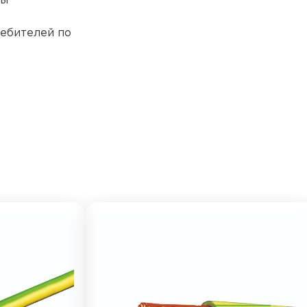
ты
ебителей по