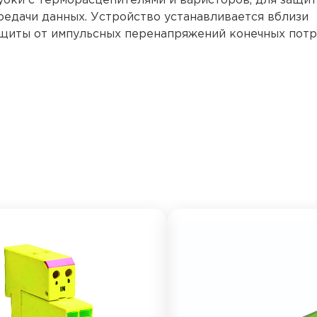
убки с терморасцепителями и варисторов, для защи
редачи данных. Устройство устанавливается вблизи
щиты от импульсных перенапряжений конечных потр