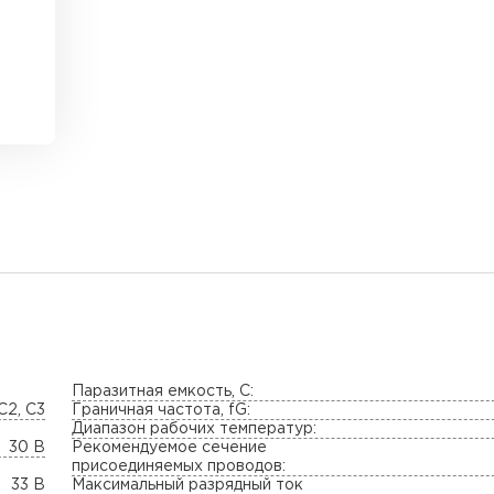
Паразитная емкость, С:
 C2, C3
Граничная частота, fG:
Диапазон рабочих температур:
30 В
Рекомендуемое сечение
присоединяемых проводов:
33 В
Максимальный разрядный ток