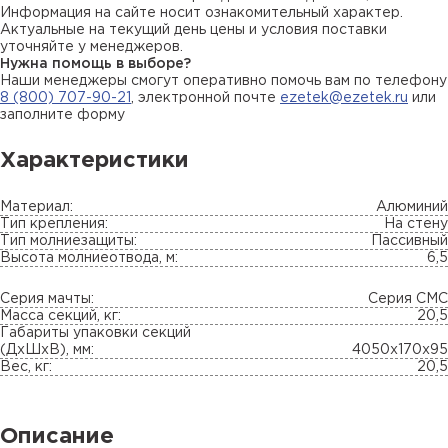
Информация на сайте носит ознакомительный характер.
Актуальные на текущий день цены и условия поставки
уточняйте у менеджеров.
Нужна помощь в выборе?
Наши менеджеры смогут оперативно помочь вам по телефону
8 (800) 707-90-21
, электронной почте
ezetek@ezetek.ru
или
заполните форму
Характеристики
Материал:
Алюминий
Тип крепления:
На стену
Тип молниезащиты:
Пассивный
Высота молниеотвода, м:
6,5
Серия мачты:
Серия СМС
Масса секций, кг:
20,5
Габариты упаковки секций
(ДхШхВ), мм:
4050х170х95
Вес, кг:
20,5
Описание