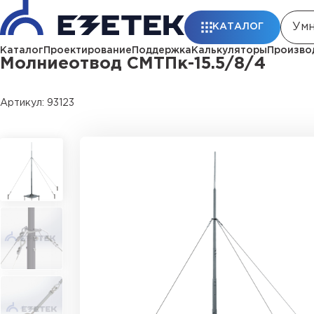
Главная
Каталог
Стержневые молниеотводы и мачты молниеп
КАТАЛОГ
Каталог
Проектирование
Поддержка
Калькуляторы
Произво
Молниеотвод СМТПк-15.5/8/4
Артикул: 93123