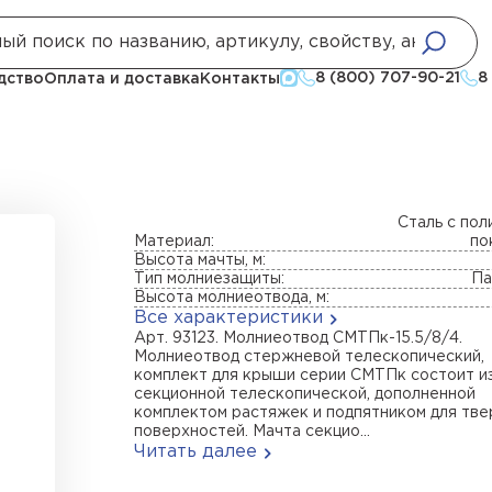
риемные
Молниеотвод СМТПк-15.5/8/4
8 (800) 707-90-21
8
дство
Оплата и доставка
Контакты
Сталь с по
Материал:
по
Высота мачты, м:
Тип молниезащиты:
Па
Высота молниеотвода, м:
Все характеристики
Арт. 93123. Молниеотвод СМТПк-15.5/8/4.
Молниеотвод стержневой телескопический,
комплект для крыши серии СМТПк состоит и
секционной телескопической, дополненной
комплектом растяжек и подпятником для тв
поверхностей. Мачта секцио...
Читать далее