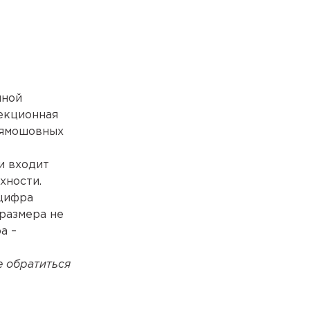
нной
екционная
рямошовных
и входит
хности.
 цифра
 размера не
а –
е обратиться