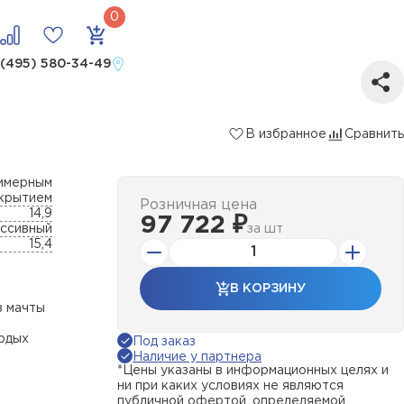
 (495) 580-34-49
В избранное
Сравнить
лимерным
крытием
Розничная цена
14,9
97 722 ₽
ссивный
за
шт
15,4
В КОРЗИНУ
з мачты
ердых
Под заказ
Наличие у партнера
*Цены указаны в информационных целях и
ни при каких условиях не являются
публичной офертой, определяемой