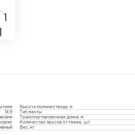
рытием
Высота молниеотвода, м:
14,9
Тип мачты:
яжками
Транспортировочная длина, м:
кровлю
Количество ярусов оттяжек, шт:
ивный
Вес, кг: