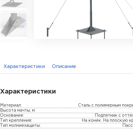
Характеристики
Описание
Характеристики
Материал:
Сталь с полимерным пок
Высота мачты, м:
Основание:
Подпятник с отт
Тип крепления:
На конек. На плоскую 
Тип молниезащиты:
Пасс