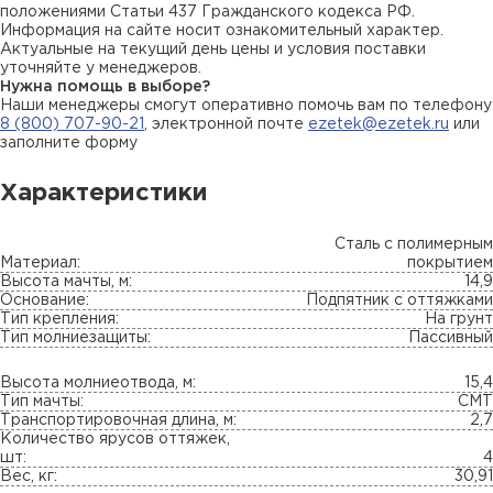
положениями Статьи 437 Гражданского кодекса РФ.
Информация на сайте носит ознакомительный характер.
Актуальные на текущий день цены и условия поставки
уточняйте у менеджеров.
Нужна помощь в выборе?
Наши менеджеры смогут оперативно помочь вам по телефону
8 (800) 707-90-21
, электронной почте
ezetek@ezetek.ru
или
заполните форму
Характеристики
Сталь с полимерным
Материал:
покрытием
Высота мачты, м:
14,9
Основание:
Подпятник с оттяжками
Тип крепления:
На грунт
Тип молниезащиты:
Пассивный
Высота молниеотвода, м:
15,4
Тип мачты:
СМТ
Транспортировочная длина, м:
2,7
Количество ярусов оттяжек,
шт:
4
Вес, кг:
30,91