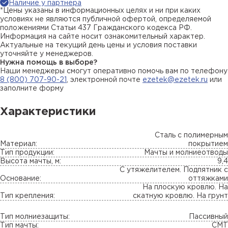
Наличие у партнера
*Цены указаны в информационных целях и ни при каких
условиях не являются публичной офертой, определяемой
положениями Статьи 437 Гражданского кодекса РФ.
Информация на сайте носит ознакомительный характер.
Актуальные на текущий день цены и условия поставки
уточняйте у менеджеров.
Нужна помощь в выборе?
Наши менеджеры смогут оперативно помочь вам по телефону
8 (800) 707-90-21
, электронной почте
ezetek@ezetek.ru
или
заполните форму
Характеристики
Сталь с полимерным
Материал:
покрытием
Тип продукции:
Мачты и молниеотводы
Высота мачты, м:
9,4
С утяжелителем. Подпятник с
Основание:
оттяжками
На плоскую кровлю. На
Тип крепления:
скатную кровлю. На грунт
Тип молниезащиты:
Пассивный
Тип мачты:
СМТ