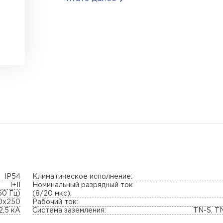
IP54
Климатическое исполнение:
I+II
Номинальный разрядный ток
60 Гц)
(8/20 мкс):
0х250
Рабочий ток:
2,5 кА
Система заземления:
TN-S, T