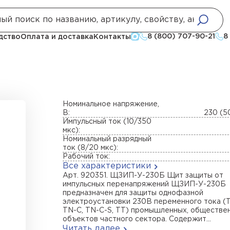
8 (800) 707-90-21
8
дство
Оплата и доставка
Контакты
Номинальное напряжение,
В:
230 (5
Импульсный ток (10/350
мкс):
Номинальный разрядный
ток (8/20 мкс):
Рабочий ток:
Все характеристики
Арт. 920351. ЩЗИП-У-230Б Щит защиты от
импульсных перенапряжений ЩЗИП-У-230Б
предназначен для защиты однофазной
электроустановки 230В переменного тока (T
TN-C, TN-C-S, TT) промышленных, обществе
объектов частного сектора. Содержит...
Читать далее