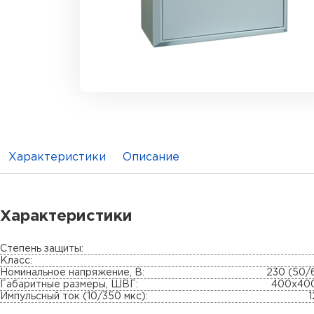
Характеристики
Описание
Характеристики
Степень защиты:
Класс:
Номинальное напряжение, В:
230 (50/
Габаритные размеры, ШВГ:
400х40
Импульсный ток (10/350 мкс):
1