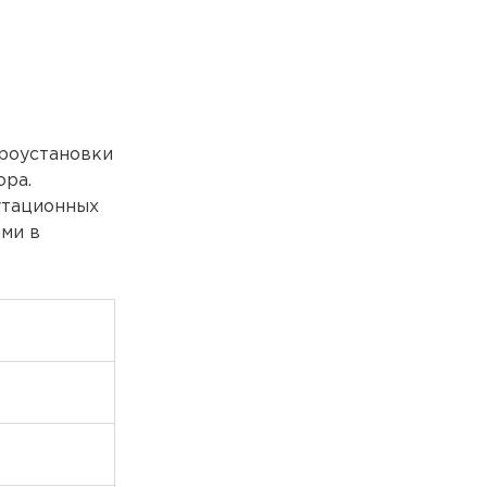
роустановки
ора.
мутационных
ми в