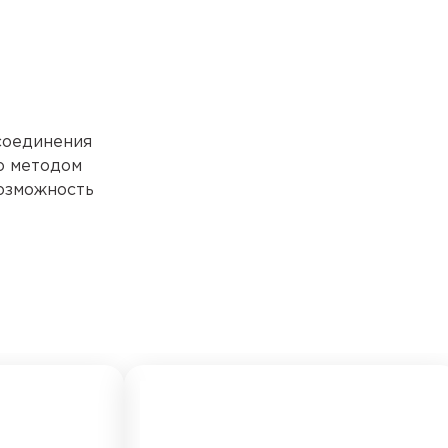
соединения
о методом
возможность