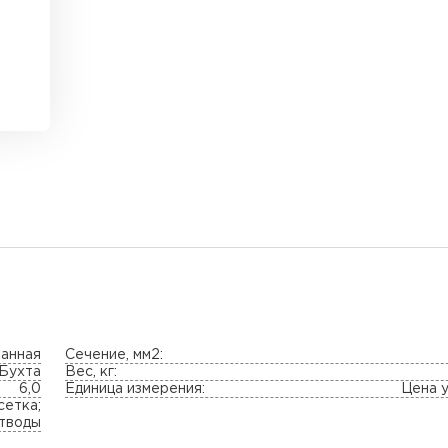
ванная
Сечение, мм2:
Бухта
Вес, кг:
6,0
Единица измерения:
Цена у
сетка;
тводы