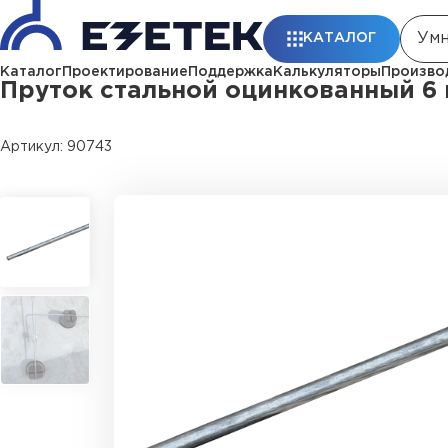
Главная
Каталог
Проводники заземления и молниезащиты
Прут
КАТАЛОГ
Каталог
Проектирование
Поддержка
Калькуляторы
Произво
Пруток стальной оцинкованный 6
Артикул: 90743