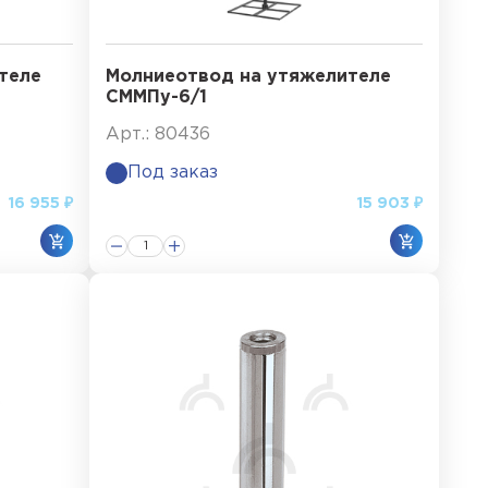
теле
Молниеотвод на утяжелителе
СММПу-6/1
Арт.: 80436
Под заказ
16 955 ₽
15 903 ₽