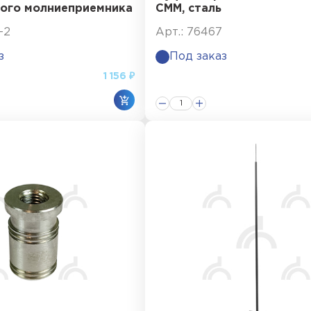
ного молниеприемника
СММ, сталь
-2
Арт.: 76467
з
Под заказ
1 156 ₽