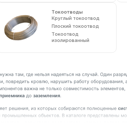
Токоотводы
Круглый токоотвод
Плоский токоотвод
Токоотвод
изолированный
нужна там, где нельзя надеяться на случай. Один разр
и, повредить кровлю, нарушить работу оборудования, 
мпонентов важна не только совместимость элементов,
приемника
до
заземления
.
яет решения, из которых собираются полноценные
сис
 промышленных объектов. В каталоге представлены м
землители, держатели, соединители, клеммы, полоса, п