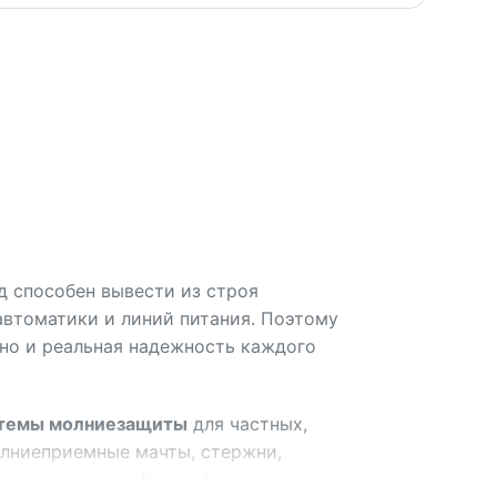
яд способен вывести из строя
автоматики и линий питания. Поэтому
 но и реальная надежность каждого
темы молниезащиты
для частных,
олниеприемные мачты, стержни,
руток и крепеж. Каждый элемент