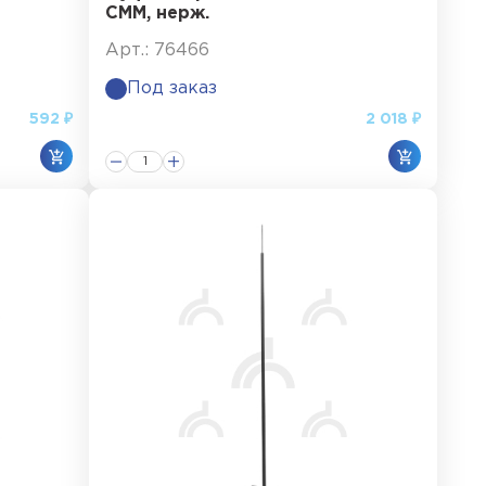
СММ, нерж.
Арт.: 76466
Под заказ
592 ₽
2 018 ₽