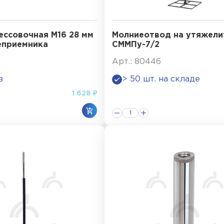
ессовочная М16 28 мм
Молниеотвод на утяжели
еприемника
СММПу-7/2
Арт.: 80446
з
> 50 шт. на складе
1 628 ₽