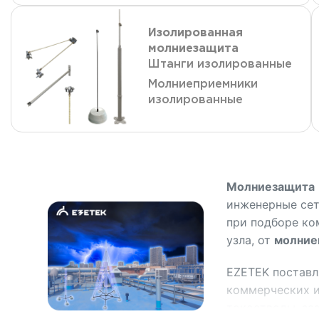
Изолированная
молниезащита
Штанги изолированные
Молниеприемники
изолированные
Молниезащита
инженерные сет
при подборе ко
узла, от
молние
EZETEK поставл
коммерческих и
токоотводы, за