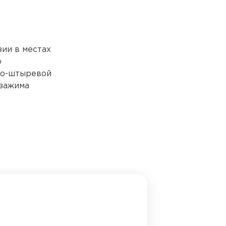
зии в местах
о
но-штыревой
 зажима