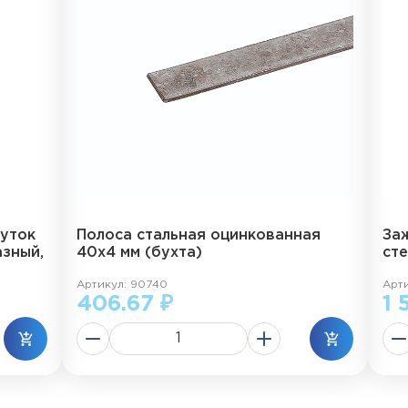
руток
Полоса стальная оцинкованная
За
зный,
40х4 мм (бухта)
ст
Артикул: 90740
Арти
406.67 ₽
1 