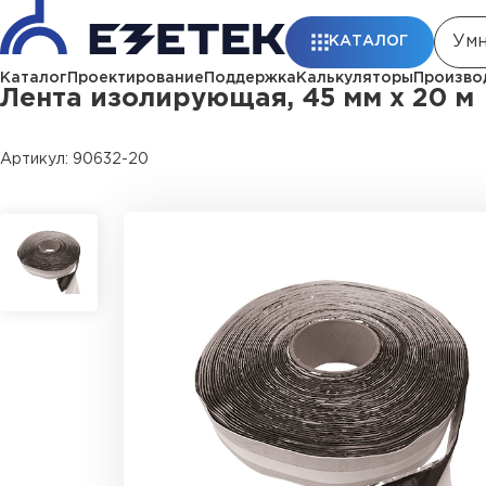
Главная
Каталог
Монтажные материалы
Антикоррозионные ле
КАТАЛОГ
Каталог
Проектирование
Поддержка
Калькуляторы
Произво
Лента изолирующая, 45 мм х 20 м
Артикул: 90632-20