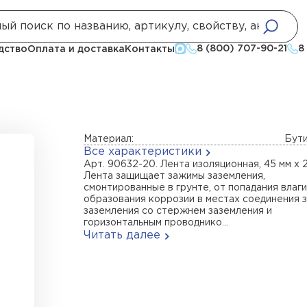
нты
Лента изолирующая, 45 мм х 20 м
8 (800) 707-90-21
8
дство
Оплата и доставка
Контакты
Материал:
Бут
Все характеристики
Арт. 90632-20. Лента изоляционная, 45 мм х 2
Лента защищает зажимы заземления,
смонтированные в грунте, от попадания влаги
образования коррозии в местах соединения 
заземления со стержнем заземления и
горизонтальным проводнико...
Читать далее