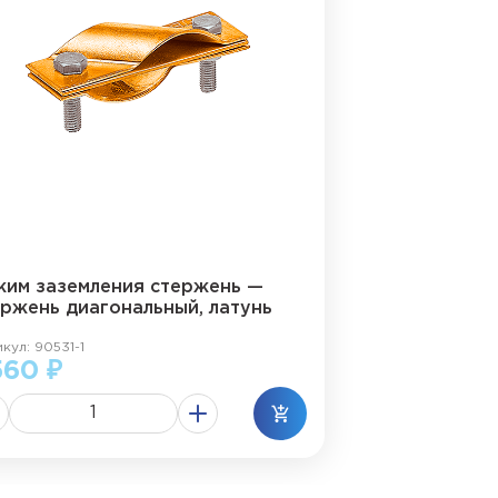
жим заземления стержень —
ержень диагональный, латунь
кул: 90531-1
560 ₽