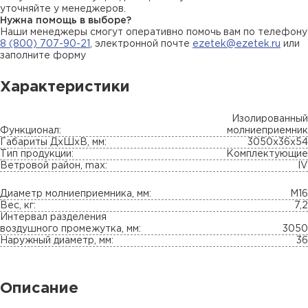
уточняйте у менеджеров.
Нужна помощь в выборе?
Наши менеджеры смогут оперативно помочь вам по телефону
8 (800) 707-90-21
, электронной почте
ezetek@ezetek.ru
или
заполните форму
Характеристики
Изолированный
Функционал:
молниеприемник
Габариты ДхШхВ, мм:
3050х36x54
Тип продукции:
Комплектующие
Ветровой район, max:
IV
Диаметр молниеприемника, мм:
М16
Вес, кг:
7,2
Интервал разделения
воздушного промежутка, мм:
3050
Наружный диаметр, мм:
36
Описание