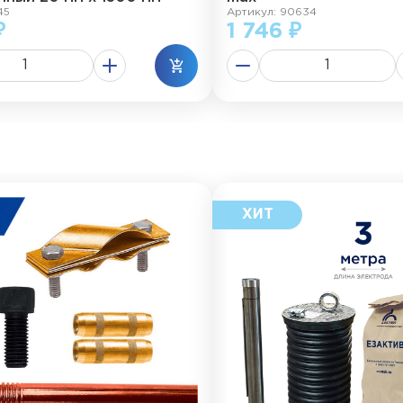
45
Артикул: 90634
₽
1 746 ₽