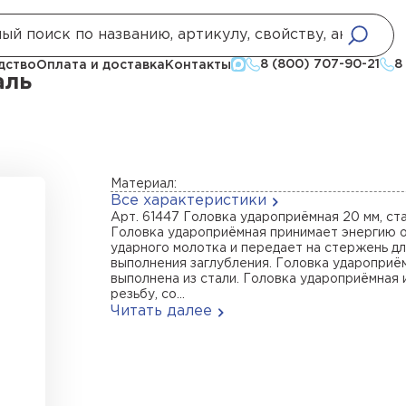
емления
Головки удароприемные
Головка удароприёмная 20 мм, 
8 (800) 707-90-21
8
дство
Оплата и доставка
Контакты
аль
Материал:
Все характеристики
Арт. 61447 Головка удароприёмная 20 мм, ст
Головка удароприёмная принимает энергию 
ударного молотка и передает на стержень д
выполнения заглубления. Головка удароприё
выполнена из стали. Головка удароприёмная
резьбу, со...
Читать далее