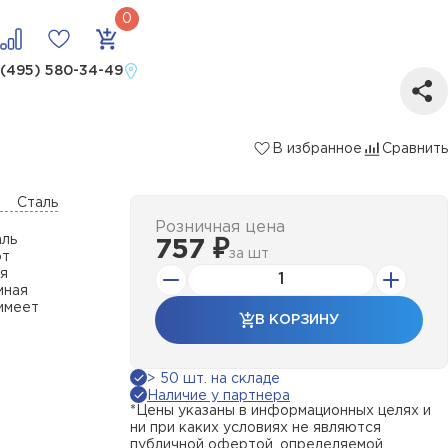
сталь
 (495) 580-34-49
В избранное
Сравнить
Сталь
Розничная цена
аль
757 ₽
за
шт
от
ля
мная
 имеет
В КОРЗИНУ
> 50 шт. на складе
Наличие у партнера
*Цены указаны в информационных целях и
ни при каких условиях не являются
публичной офертой, определяемой