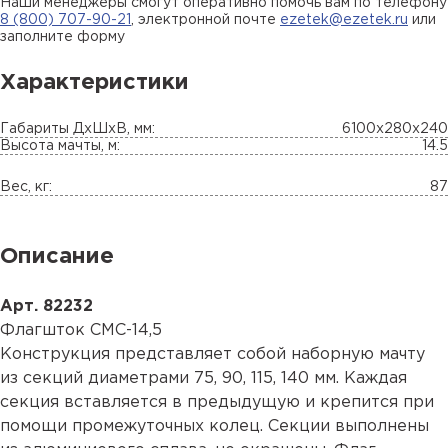
Наши менеджеры смогут оперативно помочь вам по телефону
8 (800) 707-90-21
, электронной почте
ezetek@ezetek.ru
или
заполните форму
Характеристики
Габариты ДхШхВ, мм:
6100х280х240
Высота мачты, м:
14.5
Вес, кг:
87
Описание
Арт. 82232
Флагшток СМС-14,5
Конструкция представляет собой наборную мачту
из секций диаметрами 75, 90, 115, 140 мм. Каждая
секция вставляется в предыдущую и крепится при
помощи промежуточных колец. Секции выполнены