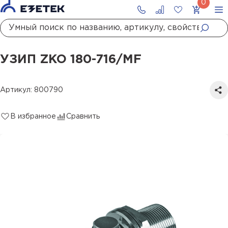
Главная
Каталог
УЗИП
УЗИП систем передачи данных
УЗИП для коаксиальных линий
Для защиты мобильной радиосвязи
УЗИП ZKO 180-716/MF
УЗИП ZKO 180-716/MF
Артикул: 800790
В избранное
Сравнить