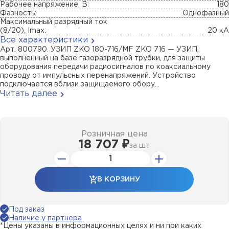
Рабочее напряжение, В:
180
Фазность:
Однофазный
Максимальный разрядный ток
(8/20), Imax:
20 кА
Все характеристики
Арт. 800790. УЗИП ZKO 180-716/MF ZKO 716 — УЗИП,
выполненный на базе газоразрядной трубки, для защиты
оборудования передачи радиосигналов по коаксиальному
проводу от импульсных перенапряжений. Устройство
подключается вблизи защищаемого обору...
Читать далее
Розничная цена
18 707 ₽
за
шт
В КОРЗИНУ
Под заказ
Наличие у партнера
*Цены указаны в информационных целях и ни при каких