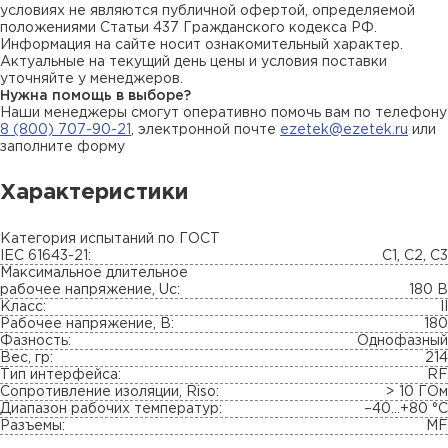
условиях не являются публичной офертой, определяемой
положениями Статьи 437 Гражданского кодекса РФ.
Информация на сайте носит ознакомительный характер.
Актуальные на текущий день цены и условия поставки
уточняйте у менеджеров.
Нужна помощь в выборе?
Наши менеджеры смогут оперативно помочь вам по телефону
8 (800) 707-90-21
, электронной почте
ezetek@ezetek.ru
или
заполните форму
Характеристики
Категория испытаний по ГОСТ
IEC 61643-21:
C1, C2, C3
Максимальное длительное
рабочее напряжение, Uc:
180 В
Класс:
II
Рабочее напряжение, В:
180
Фазность:
Однофазный
Вес, гр:
214
Тип интерфейса:
RF
Сопротивление изоляции, Riso:
> 10 ГОм
Диапазон рабочих температур:
–40...+80 °С
Разъемы:
MF