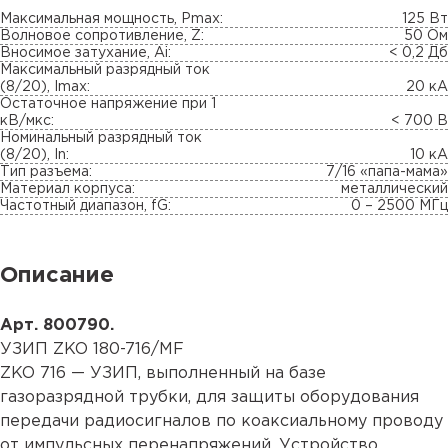
Максимальная мощность, Pmax:
125 Вт
Волновое сопротивление, Z:
50 Ом
Вносимое затухание, Ai:
< 0,2 Дб
Максимальный разрядный ток
(8/20), Imax:
20 кА
Остаточное напряжение при 1
кВ/мкс:
< 700 В
Номинальный разрядный ток
(8/20), In:
10 кА
Тип разъема:
7/16 «папа-мама»
Материал корпуса:
металлический
Частотный диапазон, fG:
0 – 2500 МГц
Описание
Арт. 800790.
УЗИП ZKO 180-716/MF
ZKO 716 — УЗИП, выполненный на базе
газоразрядной трубки, для защиты оборудования
передачи радиосигналов по коаксиальному проводу
от импульсных перенапряжений. Устройство