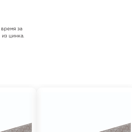
 время за
из цинка.