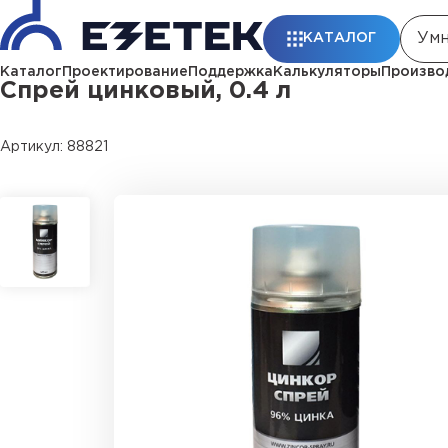
Главная
Каталог
Монтажные материалы
Аэрозоли, пасты, герм
КАТАЛОГ
Каталог
Проектирование
Поддержка
Калькуляторы
Произво
Спрей цинковый, 0.4 л
Артикул: 88821