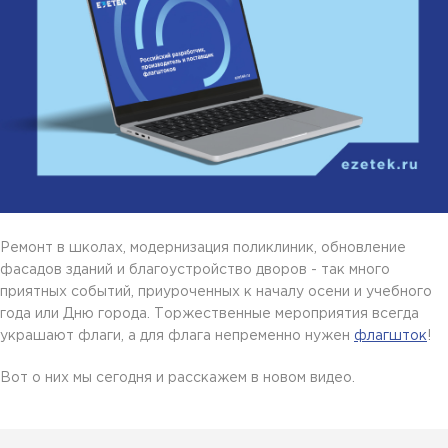
Ремонт в школах, модернизация поликлиник, обновление
фасадов зданий и благоустройство дворов - так много
приятных событий, приуроченных к началу осени и учебного
года или Дню города. Торжественные мероприятия всегда
украшают флаги, а для флага непременно нужен
флагшток
!
Вот о них мы сегодня и расскажем в новом видео.