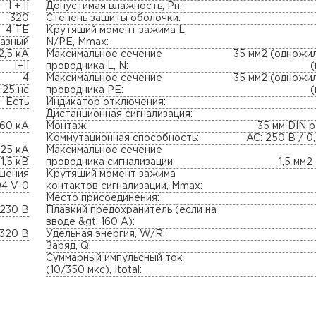
I + II
Допустимая влажность, Pн:
320
Степень защиты оболочки:
4 TE
Крутящий момент зажима L,
азный
N/PE, Mmax:
2,5 кА
Максимальное сечение
35 мм2 (одножил
I+II
проводника L, N:
4
Максимальное сечение
35 мм2 (одножил
 25 нс
проводника PE:
Есть
Индикатор отключения:
Дистанционная сигнализация:
60 кА
Монтаж:
35 мм DIN 
Коммутационная способность:
AC: 250 В / 0,
25 кА
Максимальное сечение
 1,5 кВ
проводника сигнализации:
1,5 мм2
ушения
Крутящий момент зажима
94 V-0
контактов сигнализации, Mmax:
Место присоединения:
230 В
Плавкий предохранитель (если на
вводе &gt; 160 A):
320 В
Удельная энергия, W/R:
Заряд, Q:
Суммарный импульсный ток
(10/350 мкс), Itotal: