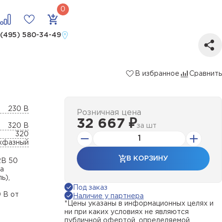
 (495) 580-34-49
В избранное
Сравнить
230 В
Розничная цена
32 667 ₽
320 В
за
шт
320
хфазный
В КОРЗИНУ
2B 50
са
ь),
Под заказ
 В от
Наличие у партнера
*Цены указаны в информационных целях и
ни при каких условиях не являются
публичной офертой, определяемой