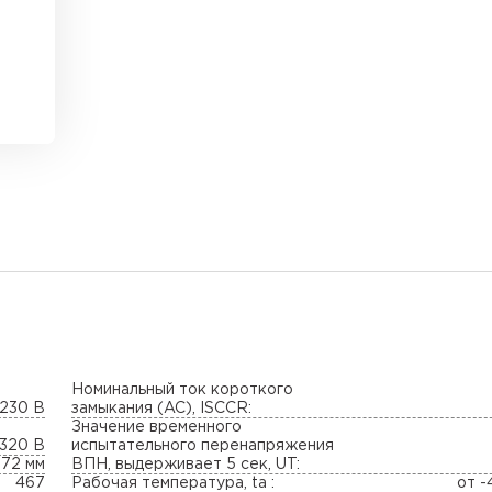
Номинальный ток короткого
230 В
замыкания (AC), ISCCR:
Значение временного
320 В
испытательного перенапряжения
 72 мм
ВПН, выдерживает 5 сек, UT:
467
Рабочая температура, ta :
от -