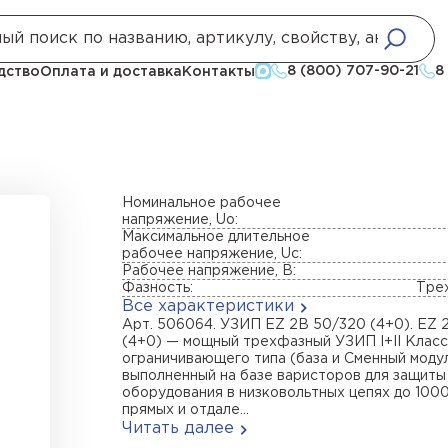
8 (800) 707-90-21
8
дство
Оплата и доставка
Контакты
Номинальное рабочее
напряжение, Uo:
Максимальное длительное
рабочее напряжение, Uc:
Рабочее напряжение, В:
Фазность:
Тре
Все характеристики
Арт. 506064. УЗИП EZ 2B 50/320 (4+0). EZ 
(4+0) — мощный трехфазный УЗИП I+II Клас
ограничивающего типа (база и Сменный модул
выполненный на базе варисторов для защиты
оборудования в низковольтных цепях до 1000
прямых и отдале...
Читать далее