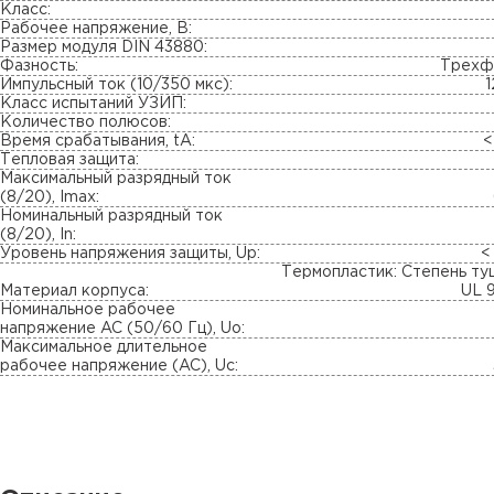
Класс:
Рабочее напряжение, В:
Размер модуля DIN 43880:
Фазность:
Трехф
Импульсный ток (10/350 мкс):
1
Класс испытаний УЗИП:
Количество полюсов:
Время срабатывания, tA:
<
Тепловая защита:
Максимальный разрядный ток
(8/20), Imax:
Номинальный разрядный ток
(8/20), In:
Уровень напряжения защиты, Up:
<
Термопластик: Степень т
Материал корпуса:
UL 
Номинальное рабочее
напряжение AC (50/60 Гц), Uo:
Максимальное длительное
рабочее напряжение (AC), Uc: