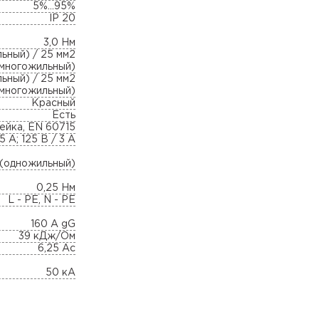
5%...95%
IP 20
3,0 Нм
ьный) / 25 мм2
(многожильный)
ьный) / 25 мм2
(многожильный)
Красный
Есть
рейка, EN 60715
5 А; 125 В / 3 А
 (одножильный)
0,25 Нм
L - PE, N - PE
160 A gG
39 кДж/Ом
6,25 Ас
50 кА