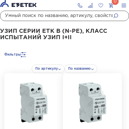
Главная
Каталог
УЗИП
УЗИП сетей до 1000 В
УЗИП I+II класса испытан
УЗИП СЕРИИ ETK B (N-PE), КЛАСС
ИСПЫТАНИЙ УЗИП I+II
Фильтры
По артикулу
По названию