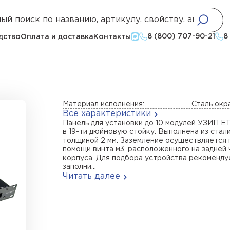
оборудования Ethernet и PoE
УЗИП для установки в 19-ти дюй
8 (800) 707-90-21
8
дство
Оплата и доставка
Контакты
Материал исполнения:
Сталь окр
Все характеристики
Панель для установки до 10 модулей УЗИП Е
в 19-ти дюймовую стойку. Выполнена из стал
толщиной 2 мм. Заземление осуществляется 
помощи винта м3, расположенного на задней 
корпуса. Для подбора устройства рекоменду
заполни...
Читать далее