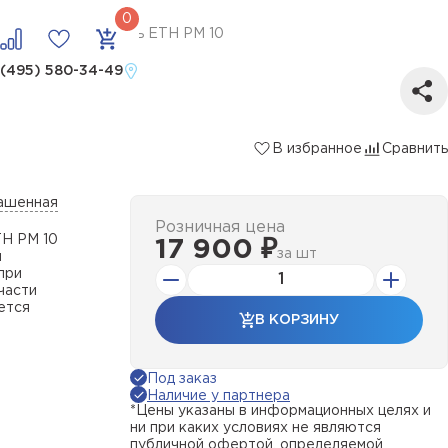
мовую стойку
Панель ЕТН РМ 10
 (495) 580-34-49
В избранное
Сравнить
ашенная
Розничная цена
ТН РМ 10
17 900 ₽
за
шт
и
при
части
ется
В КОРЗИНУ
Под заказ
Наличие у партнера
*Цены указаны в информационных целях и
ни при каких условиях не являются
публичной офертой, определяемой