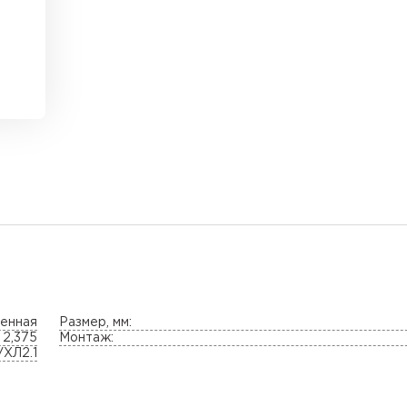
енная
Размер, мм:
2,375
Монтаж:
УХЛ2.1