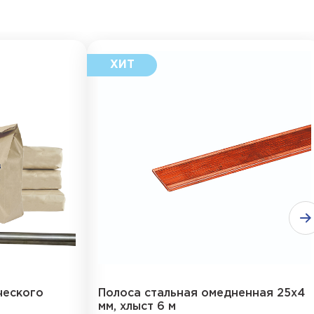
ческого
Полоса стальная омедненная 25х4
мм, хлыст 6 м