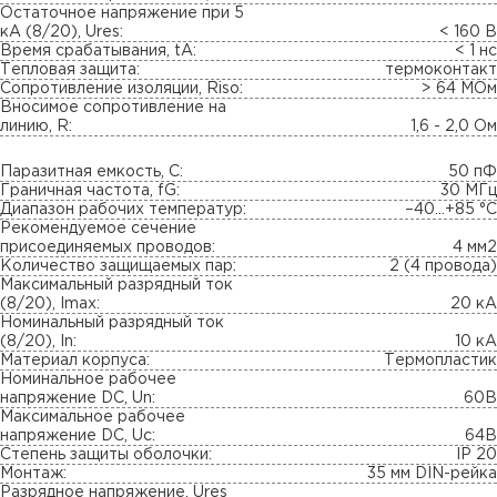
Остаточное напряжение при 5
кА (8/20), Ures:
< 160 B
Время срабатывания, tA:
< 1 нс
Тепловая защита:
термоконтакт
Сопротивление изоляции, Riso:
> 64 МОм
Вносимое сопротивление на
линию, R:
1,6 - 2,0 Ом
Паразитная емкость, С:
50 пФ
Граничная частота, fG:
30 МГц
Диапазон рабочих температур:
–40...+85 °С
Рекомендуемое сечение
присоединяемых проводов:
4 мм2
Количество защищаемых пар:
2 (4 провода)
Максимальный разрядный ток
(8/20), Imax:
20 кА
Номинальный разрядный ток
(8/20), In:
10 кА
Материал корпуса:
Термопластик
Номинальное рабочее
напряжение DC, Un:
60В
Максимальное рабочее
напряжение DC, Uc:
64В
Степень защиты оболочки:
IP 20
Монтаж:
35 мм DIN-рейка
Разрядное напряжение, Ures