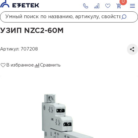
Главная
Каталог
УЗИП
УЗИП систем передачи данных
УЗИП слаботочных сетей
УЗИП NZC2-60M
УЗИП NZC2-60M
Артикул: 707208
В избранное
Сравнить