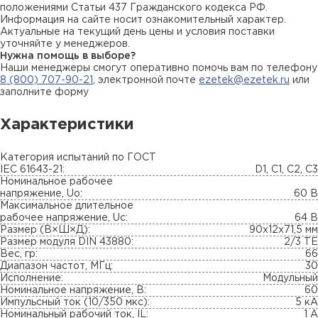
положениями Статьи 437 Гражданского кодекса РФ.
Информация на сайте носит ознакомительный характер.
Актуальные на текущий день цены и условия поставки
уточняйте у менеджеров.
Нужна помощь в выборе?
Наши менеджеры смогут оперативно помочь вам по телефону
8 (800) 707-90-21
, электронной почте
ezetek@ezetek.ru
или
заполните форму
Характеристики
Категория испытаний по ГОСТ
IEC 61643-21:
D1, C1, C2, C3
Номинальное рабочее
напряжение, Uo:
60 В
Максимальное длительное
рабочее напряжение, Uc:
64 В
Размер (В×Ш×Д):
90х12х71,5 мм
Размер модуля DIN 43880:
2/3 ТЕ
Вес, гр:
66
Диапазон частот, МГц:
30
Исполнение:
Модульный
Номинальное напряжение, В:
60
Импульсный ток (10/350 мкс):
5 кА
Номинальный рабочий ток, IL:
1 А