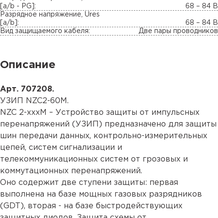
[a/b - PG]:
68 – 84 В
Разрядное напряжение, Ures
[a/b]:
68 – 84 В
Вид защищаемого кабеля:
Две пары проводников
Описание
Арт. 707208.
УЗИП NZC2-60M.
NZC 2-xxxM – Устройство защиты от импульсных
перенапряжений (УЗИП) предназначено для защиты
шин передачи данных, контрольно-измерительных
цепей, систем сигнализации и
телекоммуникационных систем от грозовых и
коммутационных перенапряжений.
Оно содержит две ступени защиты: первая
выполнена на базе мощных газовых разрядников
(GDT), вторая - на базе быстродействующих
защитных диодов. Защита схемы от