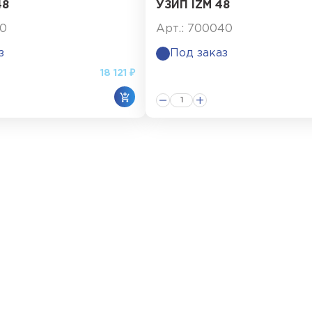
48
УЗИП IZM 48
20
Арт.: 700040
з
Под заказ
18 121 ₽