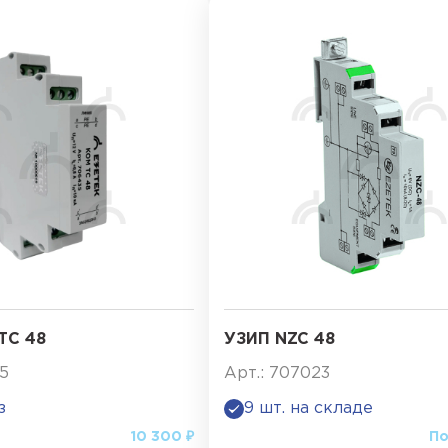
ТС 48
УЗИП NZC 48
35
Арт.: 707023
з
9 шт. на складе
10 300 ₽
По