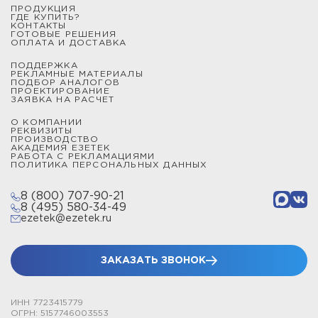
ПРОДУКЦИЯ
от 1 до 9 метров и закрепляются на плоских
ГДЕ КУПИТЬ?
КОНТАКТЫ
поверхностях при помощи бетонных утяжелителей.
ГОТОВЫЕ РЕШЕНИЯ
ОПЛАТА И ДОСТАВКА
Мачты и молниеотводы секционные типа СММ
ПОДДЕРЖКА
изготовлены из алюминиевых секций, которые
РЕКЛАМНЫЕ МАТЕРИАЛЫ
ПОДБОР АНАЛОГОВ
надежно скрепляются между собой, образуя защитную
ПРОЕКТИРОВАНИЕ
ЗАЯВКА НА РАСЧЕТ
конструкцию от 2,3 до 22,5 метров.
О КОМПАНИИ
РЕКВИЗИТЫ
Мачты и молниеотводы телескопические типа СМТ
ПРОИЗВОДСТВО
АКАДЕМИЯ ЕЗЕТЕК
выполнены из стальных секций и позволяют получить
РАБОТА С РЕКЛАМАЦИЯМИ
зону защиты от молнии произвольной высоты до 15,5
ПОЛИТИКА ПЕРСОНАЛЬНЫХ ДАННЫХ
метров включительно. Все телескопические изделия
8 (800) 707-90-21
закрепляются при помощи подпятников и комплектов
8 (495) 580-34-49
растяжек.
ezetek@ezetek.ru
Чтобы сделать расчет цены проекта, выбрать
конструкцию молниеотвода, спроектировать систему
ЗАКАЗАТЬ ЗВОНОК
заземления или купить устройство защиты от
импульсных перенапряжений, обратитесь к
ИНН 7723415779
сотрудникам по телефону или через онлайн-чат.
ОГРН: 5157746003553