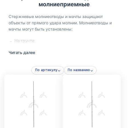
молниеприемные
Стержневые молниеотводы и мачты защищают
объекты от прямого удара молнии. Молниеотводы и
мачты могут быть установлены:
На грунте;
На бетонной поверхности;
Читать далее
На кровле здания;
На фасаде здания.
По артикулу
По названию
Стержневой молниеотвод представляет собой готовую
конструкцию, включающую все необходимые
элементы для закрепления мачты в нужном положении
(элементы заземления в состав молниеотвода не
входят и приобретаются отдельно в зависимости от
типа грунта).
Мачта – основное изделие, которое состоит из секций