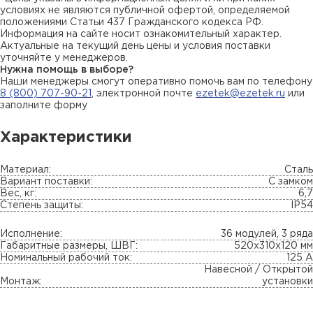
условиях не являются публичной офертой, определяемой
положениями Статьи 437 Гражданского кодекса РФ.
Информация на сайте носит ознакомительный характер.
Актуальные на текущий день цены и условия поставки
уточняйте у менеджеров.
Нужна помощь в выборе?
Наши менеджеры смогут оперативно помочь вам по телефону
8 (800) 707-90-21
, электронной почте
ezetek@ezetek.ru
или
заполните форму
Характеристики
Материал:
Сталь
Вариант поставки:
С замком
Вес, кг:
6,7
Степень защиты:
IP54
Исполнение:
36 модулей, 3 ряда
Габаритные размеры, ШВГ:
520х310х120 мм
Номинальный рабочий ток:
125 А
Навесной / Открытой
Монтаж:
установки