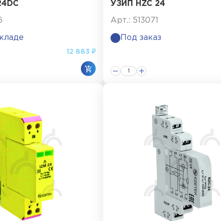
24DC
УЗИП HZC 24
6
Арт.: 513071
складе
Под заказ
12 883 ₽