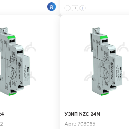
24
УЗИП NZC 24M
22
Арт.: 708065