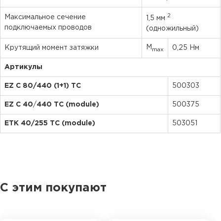
2
Максимальное сечение
1,5 мм
подключаемых проводов
(одножильный)
M
Крутящий момент затяжки
0,25 Нм
max
Артикулы
EZ С 80/440 (1+1) TC
500303
EZ
С
40
/
440 TC (module)
500375
EТК 40/255
TC
(module)
503051
С этим покупают