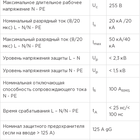
Максимальное длительное рабочее
U
255 В
c
напряжение N - PE
Номинальный разрядный ток (8/20
20 кА /20
I
n
мкс) L – N/N - PE
кА
Максимальный разрядный ток (8/20
50 кА/40
I
max
мкс) L – N/N - PE
кА
U
Уровень напряжения защиты L – N
< 2,3 кВ
p
U
Уровень напряжения защиты N - PE
< 1,5 кВ
p
Номинальная отключающая
I
100 A
способность сопровождающего тока
fi
RMS
N - PE
< 25 нс/<
t
Время срабатывания L – N/N - PE
A
100 нс
Номинал защитного предохранителя
125 A gG
(если на вводе > 125 A)