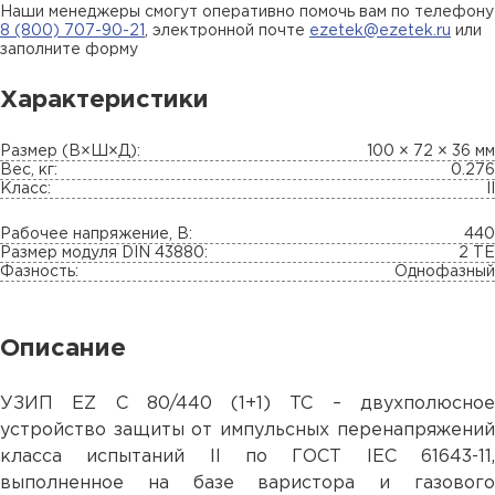
Наши менеджеры смогут оперативно помочь вам по телефону
8 (800) 707-90-21
, электронной почте
ezetek@ezetek.ru
или
заполните форму
Характеристики
Размер (В×Ш×Д):
100 × 72 × 36 мм
Вес, кг:
0.276
Класс:
II
Рабочее напряжение, В:
440
Размер модуля DIN 43880:
2 TE
Фазность:
Однофазный
Описание
УЗИП EZ C 80/440 (1+1) TC – двухполюсное
устройство защиты от импульсных перенапряжений
класса испытаний II по ГОСТ IEC 61643-11,
выполненное на базе варистора и газового