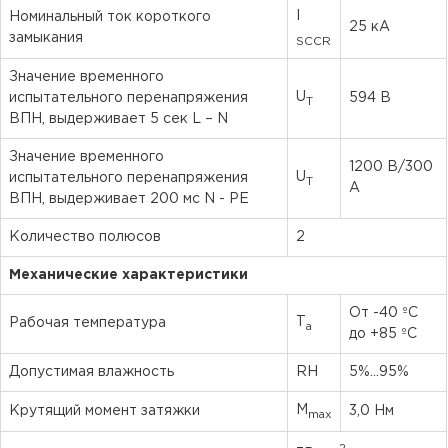
I
Номинальный ток короткого
25 кА
замыкания
SCCR
Значение временного
U
испытательного перенапряжения
594 В
T
ВПН, выдерживает 5 сек L – N
Значение временного
1200 В/300
U
испытательного перенапряжения
T
А
ВПН, выдерживает 200 мс N - PE
Количество полюсов
2
Механические характеристики
От -40 ºC
T
Рабочая температура
a
до +85 ºC
Допустимая влажность
RH
5%...95%
M
Крутящий момент затяжки
3,0 Нм
max