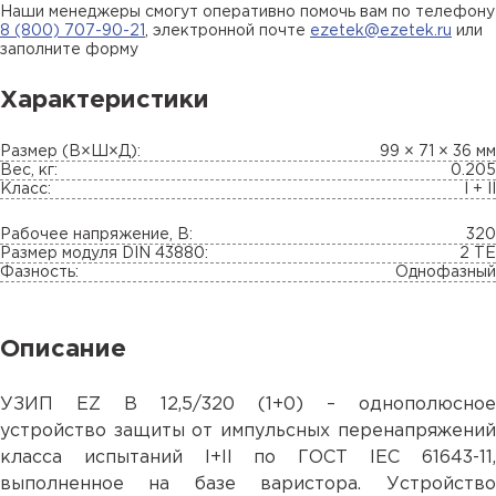
Наши менеджеры смогут оперативно помочь вам по телефону
8 (800) 707-90-21
, электронной почте
ezetek@ezetek.ru
или
заполните форму
Характеристики
Размер (В×Ш×Д):
99 × 71 × 36 мм
Вес, кг:
0.205
Класс:
I + II
Рабочее напряжение, В:
320
Размер модуля DIN 43880:
2 TE
Фазность:
Однофазный
Описание
УЗИП EZ B 12,5/320 (1+0) – однополюсное
устройство защиты от импульсных перенапряжений
класса испытаний I+II по ГОСТ IEC 61643-11,
выполненное на базе варистора. Устройство