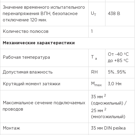
Значение временного испытательного
U
перенапряжения ВПН, безопасное
438 В
T
отключение 120 мин.
Количество полюсов
1
Механические характеристики
От -40 ºC
Т
Рабочая температура
а
до +85 ºC
Допустимая влажность
RH
5%...95%
M
Крутящий момент затяжки
3,0 Нм
max
2
35 мм
Максимальное сечение подключаемых
(одножильный) /
2
проводов
25 мм
(многожильный)
Монтаж
35 мм DIN рейка