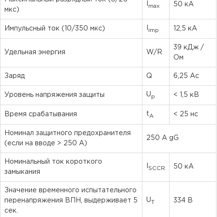
I
50 кА
max
мкс)
I
Импульсный ток (10/350 мкс)
12,5 кА
imp
39 кДж /
Удельная энергия
W/R
Ом
Заряд
Q
6,25 Ас
U
Уровень напряжения защиты
< 1,5 кВ
p
t
Время срабатывания
< 25 нс
A
Номинал защитного предохранителя
250 A gG
(если на вводе > 250 A)
Номинальный ток короткого
I
50 кА
SCCR
замыкания
Значение временного испытательного
U
перенапряжения ВПН, выдерживает 5
334 В
T
сек.