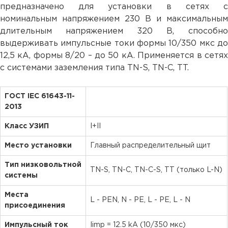
предназначено для установки в сетях с
номинальным напряжением 230 В и максимальным
длительным напряжением 320 В, способно
выдерживать импульсные токи формы 10/350 мкс до
12,5 кА, формы 8/20 – до 50 кА. Применяется в сетях
с системами заземления типа TN-S, TN-C, TT.
ГОСТ IEC 61643-11-
2013
Класс УЗИП
I+II
Место установки
Главный распределительный щит
Тип низковольтной
TN-S, TN-C, TN-C-S, TT (только L-N)
системы
Места
L - PEN, N - PE, L - PE, L - N
присоединения
Импульсный ток
Iimp = 12.5 kA (10/350 мкс)