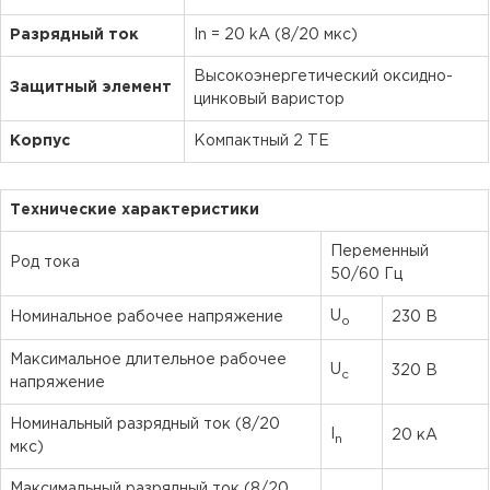
Разрядный ток
In = 20 kA (8/20 мкс)
Высокоэнергетический оксидно-
Защитный элемент
цинковый варистор
Корпус
Компактный 2 ТЕ
Технические характеристики
Переменный
Род тока
50/60 Гц
U
Номинальное рабочее напряжение
230 В
o
Максимальное длительное рабочее
U
320 В
c
напряжение
Номинальный разрядный ток (8/20
I
20 кА
n
мкс)
Максимальный разрядный ток (8/20