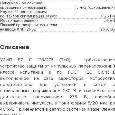
Максимальное сечение
проводника сигнализации:
1,5 мм2 (одножильный)
Крутящий момент зажима
контактов сигнализации, Mmax:
0,25 Нм
Место присоединения:
L-PEN
Плавкий предохранитель (если
на вводе &gt; 125 A):
125 A gG
Описание
УЗИП EZ C 120/275 (3+0) – трёхполюсное
устройство защиты от импульсных перенапряжений
класса испытаний II по ГОСТ IEC 61643-11,
выполненное на базе варисторов. Устройство
предназначено для установки в сетях с
номинальным напряжением 230 В и максимальным
длительным напряжением 275 В, способно
выдерживать импульсные токи формы 8/20 мкс до
40 кА. Применяется в сетях с системами заземления