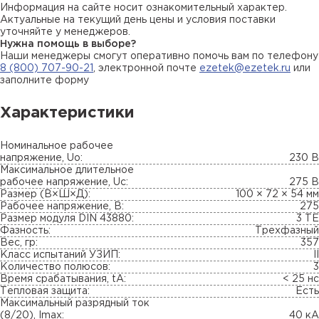
Информация на сайте носит ознакомительный характер.
Актуальные на текущий день цены и условия поставки
уточняйте у менеджеров.
Нужна помощь в выборе?
Наши менеджеры смогут оперативно помочь вам по телефону
8 (800) 707-90-21
, электронной почте
ezetek@ezetek.ru
или
заполните форму
Характеристики
Номинальное рабочее
напряжение, Uo:
230 В
Максимальное длительное
рабочее напряжение, Uc:
275 В
Размер (В×Ш×Д):
100 × 72 × 54 мм
Рабочее напряжение, В:
275
Размер модуля DIN 43880:
3 TE
Фазность:
Трехфазный
Вес, гр:
357
Класс испытаний УЗИП:
II
Количество полюсов:
3
Время срабатывания, tA:
< 25 нс
Тепловая защита:
Есть
Максимальный разрядный ток
(8/20), Imax:
40 кА