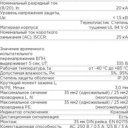
Номинальный разрядный ток
(8/20), In:
20 кА
Уровень напряжения защиты,
Up:
< 1,5 кВ
Термопластик: Степень
Материал корпуса:
тушения UL 94 V-0
Номинальный ток короткого
замыкания (AC), ISCCR:
25 кА
Значение временного
испытательного
перенапряжения ВПН,
выдерживает 5 сек, UT:
335 В
Рабочая температура, ta :
от -40 ºC до +85 ºC
Допустимая влажность, Pн:
5%...95%
Степень защиты оболочки:
IP 20
Крутящий момент зажима L,
N/PE, Mmax:
3,0 Нм
Максимальное сечение
35 мм2 (одножильный) / 25 мм2
проводника L, N:
(многожильный)
Максимальное сечение
35 мм2 (одножильный) / 25 мм2
проводника PE:
(многожильный)
Индикатор отключения:
Красный
Дистанционная сигнализация:
Есть
Монтаж:
35 мм DIN рейка, EN 60715
Коммутационная способность:
AC: 250 В / 0,5 А; 125 В / 3 А