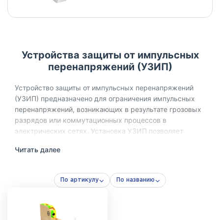
Устройства защиты от импульсных
перенапряжений (УЗИП)
Устройство защиты от импульсных перенапряжений
(УЗИП) предназначено для ограничения импульсных
перенапряжений, возникающих в результате грозовых
разрядов или коммутационных процессов в
электрических сетях. Установка УЗИП позволяет
защитить электрооборудование от повреждений,
Читать далее
вызванных резкими скачками напряжения, и повысить
надёжность электроснабжения.
По артикулу
По названию
В зависимости от уровня воздействия и зоны
установки, УЗИП делятся на классы испытаний I, II и III.
Устройства различаются по конструкции, способности
отвода импульсного тока, уровню ограничения