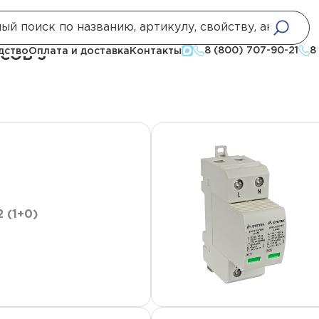
ий
УЗИП серии ЕРС12
УЗИП серии ЕРС12, количество полюсов 3
8 (800) 707-90-21
8
дство
Оплата и доставка
Контакты
СОВ 3
 (1+0)