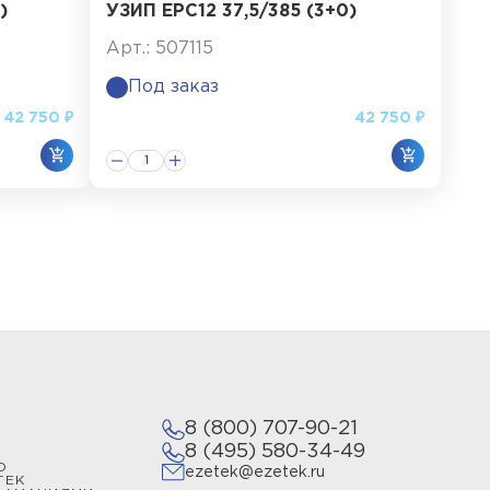
)
УЗИП ЕРС12 37,5/385 (3+0)
Арт.: 507115
Под заказ
42 750 ₽
42 750 ₽
8 (800) 707-90-21
8 (495) 580-34-49
О
ezetek@ezetek.ru
ТЕК