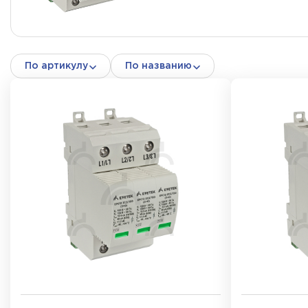
По артикулу
По названию